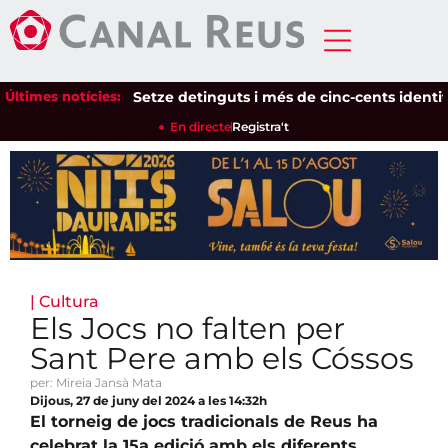
Últimes notícies:
Setze detinguts i més de cinc-cents identificats
En directe
Registra't
|
Cultura
Els Jocs no falten per
Sant Pere amb els Cóssos
per: Mireia Jansà Mata
Dijous, 27 de juny del 2024 a les 14:32h
El torneig de jocs tradicionals de Reus ha
celebrat la 15a edició amb els diferents