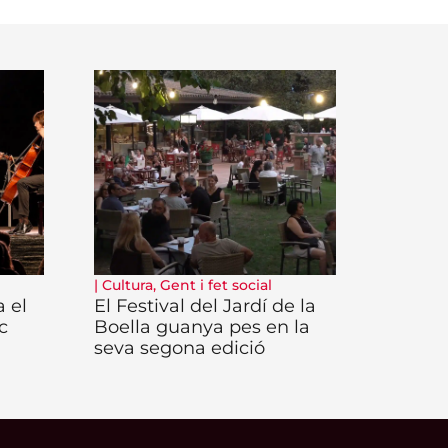
|
Cultura
,
Gent i fet social
 el
El Festival del Jardí de la
c
Boella guanya pes en la
seva segona edició