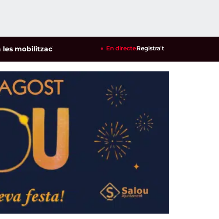
ilitzacions per defensar els cultius de la garrofa i l'ametlla 
En directe
Registra't