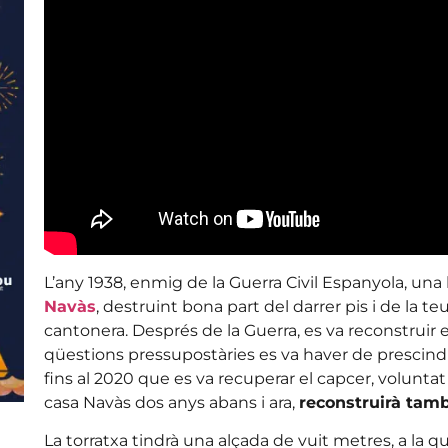
L’any 1938, enmig de la Guerra Civil Espanyola, un
Navàs
, destruint bona part del darrer pis i de la teu
cantonera. Després de la Guerra, es va reconstruir e
qüestions pressupostàries es va haver de prescind
fins al 2020 que es va recuperar el capcer, voluntat
casa Navàs dos anys abans i ara,
reconstruirà tamb
La torratxa tindrà una alçada de vuit metres, a la qu