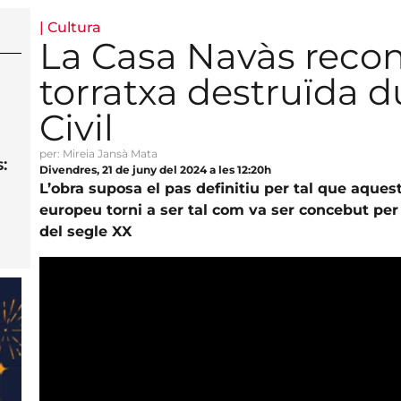
|
Cultura
La Casa Navàs recons
torratxa destruïda d
Civil
per: Mireia Jansà Mata
:
Divendres, 21 de juny del 2024 a les 12:20h
L’obra suposa el pas definitiu per tal que aque
europeu torni a ser tal com va ser concebut pe
del segle XX