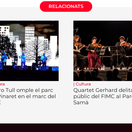
RELACIONATS
ura
|
Cultura
ro Tull omple el parc
Quartet Gerhard delita
Pinaret en el marc del
públic del FIMC al Par
C
Samà