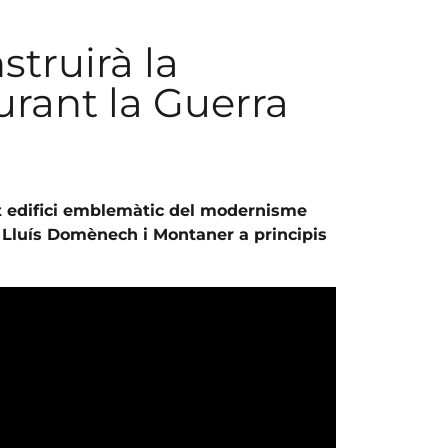
truirà la
urant la Guerra
st edifici emblemàtic del modernisme
r Lluís Domènech i Montaner a principis