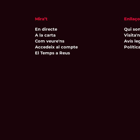
Mira’t
Enllaço
En directe
Qui so
A la carta
Visita'
Com veure'ns
Avís leg
Accedeix al compte
Polític
El Temps a Reus