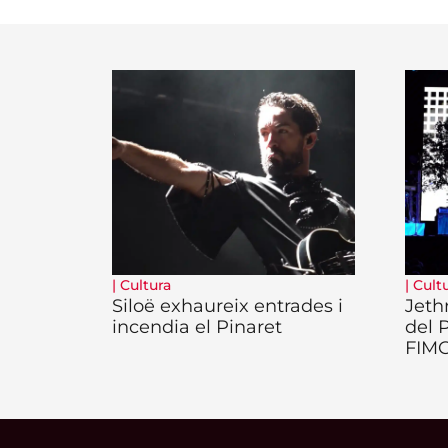
|
Cultura
|
Cult
Siloë exhaureix entrades i
Jeth
incendia el Pinaret
del 
FIM