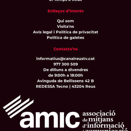
Enllaços d’interès
Qui som
Visita'ns
Avís legal i Política de privacitat
Política de galetes
Contacta’ns
informatius@canalreustv.cat
977 300 509
De dilluns a divendres
de 9:00h a 18:00h
Avinguda de Bellissens 42 B
REDESSA Tecno | 43204 Reus