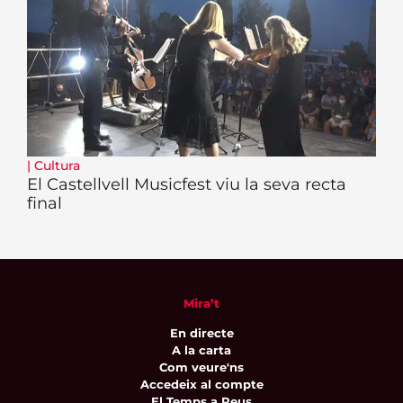
|
Cultura
El Castellvell Musicfest viu la seva recta
final
Mira’t
En directe
A la carta
Com veure'ns
Accedeix al compte
El Temps a Reus