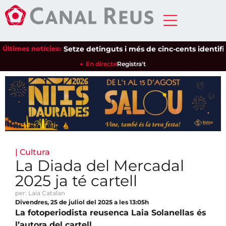
Últimes notícies:
Setze detinguts i més de cinc-cents identificats 
En directe
Registra't
|
Cultura
La Diada del Mercadal
2025 ja té cartell
per: Laia Catalan
Divendres, 25 de juliol del 2025 a les 13:05h
La fotoperiodista reusenca Laia Solanellas és
l’autora del cartell