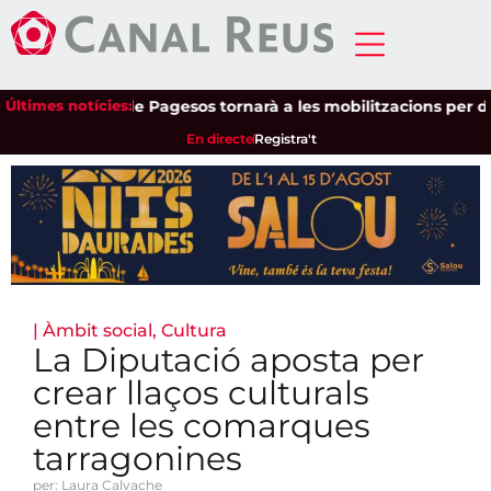
Últimes notícies:
Unió de Pagesos tornarà a les mobilitzacions per defensa
En directe
Registra't
|
Àmbit social
,
Cultura
La Diputació aposta per
crear llaços culturals
entre les comarques
tarragonines
per: Laura Calvache