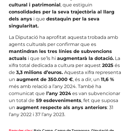
cultural i patrimonial
, que estiguin
consolidades per la seva trajectòria al llarg
dels anys
i que
destaquin per la seva
singularitat.
La Diputació ha aprofitat aquesta trobada amb
agents culturals per confirmar que es
mantindran les tres línies de subvencions
actuals
i que se’ls hi
augmentarà la dotació.
La
xifra total dedicada a cultura per aquest
2025
és
de
3,3 milions d’euros.
Aquesta xifra representa
un
augment de 350.000 €
, és a dir, un
11,6 %
més amb relació a l’any 2024. També ha
comunicat que
l’any 2024
es van subvencionar
un total de
59 esdeveniments
, fet que suposa
un
augment respecte als anys anteriors
: 31
l’any 2022 i 37 l’any 2023.
Paraules clau:
Baix Camp
,
Camp de Tarragona
,
Diputació de