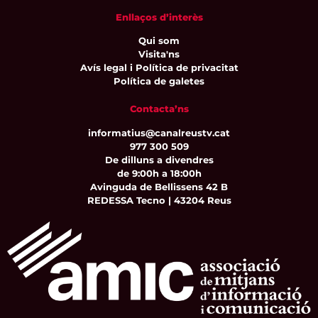
Enllaços d’interès
Qui som
Visita'ns
Avís legal i Política de privacitat
Política de galetes
Contacta’ns
informatius@canalreustv.cat
977 300 509
De dilluns a divendres
de 9:00h a 18:00h
Avinguda de Bellissens 42 B
REDESSA Tecno | 43204 Reus