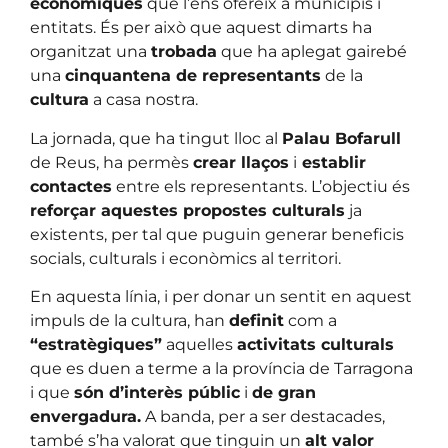
econòmiques
que l’ens ofereix a municipis i
entitats. És per això que aquest dimarts ha
organitzat una
trobada
que ha aplegat gairebé
una
cinquantena de representants
de la
cultura
a casa nostra.
La jornada, que ha tingut lloc al
Palau Bofarull
de Reus, ha permès
crear llaços
i
establir
contactes
entre els representants. L’objectiu és
reforçar aquestes propostes culturals
ja
existents, per tal que puguin generar beneficis
socials, culturals i econòmics al territori.
En aquesta línia, i per donar un sentit en aquest
impuls de la cultura, han
definit
com a
“estratègiques”
aquelles
activitats culturals
que es duen a terme a la província de Tarragona
i que
són d’interès públic
i
de gran
envergadura.
A banda, per a ser destacades,
també s’ha valorat que tinguin un
alt valor