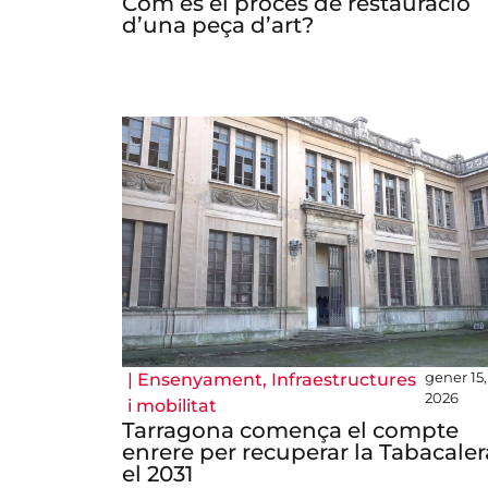
Com és el procés de restauració
d’una peça d’art?
gener 15,
|
Ensenyament
,
Infraestructures
2026
i mobilitat
Tarragona comença el compte
enrere per recuperar la Tabacaler
el 2031