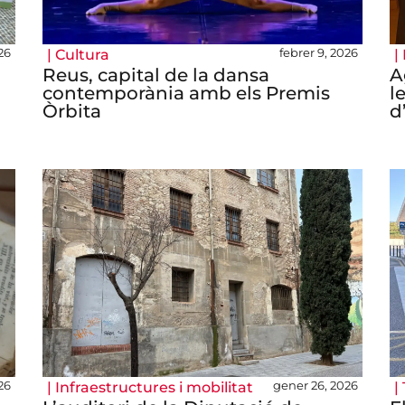
26
febrer 9, 2026
|
Cultura
|
Reus, capital de la dansa
A
contemporània amb els Premis
l
Òrbita
d
26
gener 26, 2026
|
Infraestructures i mobilitat
|