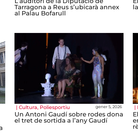
L’auditori de la Diputació de
E
Tarragona a Reus s’ubicarà annex
l
al Palau Bofarull
gener 5, 2026
|
Cultura
,
Poliesportiu
|
Un Antoni Gaudí sobre rodes dona
E
el tret de sortida a l’any Gaudí
e
r
a