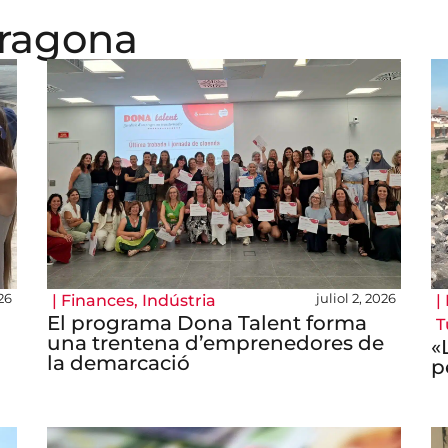
rragona
26
juliol 2, 2026
|
Finances
,
Indústria
|
El programa Dona Talent forma
T
una trentena d’emprenedores de
«
la demarcació
p