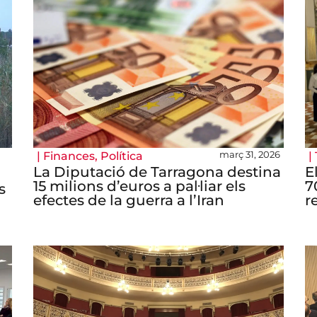
març 31, 2026
|
Finances
,
Política
|
La Diputació de Tarragona destina
E
15 milions d’euros a pal·liar els
7
s
efectes de la guerra a l’Iran
r