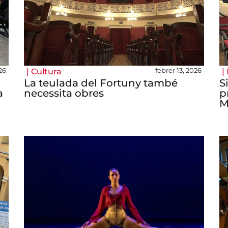
26
febrer 13, 2026
|
Cultura
|
La teulada del Fortuny també
S
a
necessita obres
p
M