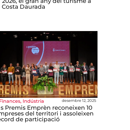
l 2026, el gran any del turisme a
a Costa Daurada
desembre 12, 2025
Finances
,
Indústria
ls Premis Emprèn reconeixen 10
mpreses del territori i assoleixen
ècord de participació