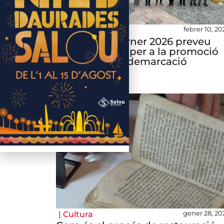
febrer 10, 20
|
Turisme
El Conveni Córner 2026 preveu
426.000 euros per a la promoció
turística de la demarcació
gener 28, 20
|
Cultura