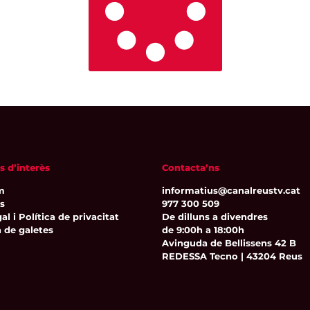
s d’interès
Contacta’ns
m
informatius@canalreustv.cat
ns
977 300 509
al i Política de privacitat
De dilluns a divendres
a de galetes
de 9:00h a 18:00h
Avinguda de Bellissens 42 B
REDESSA Tecno | 43204 Reus