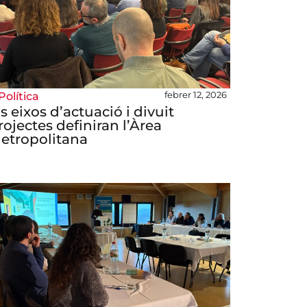
febrer 12, 2026
Política
is eixos d’actuació i divuit
rojectes definiran l’Àrea
etropolitana