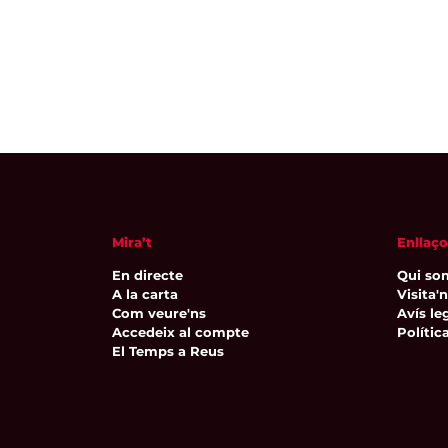
Mira’t
Enllaço
En directe
Qui so
A la carta
Visita'
Com veure'ns
Avís leg
Accedeix al compte
Polític
El Temps a Reus