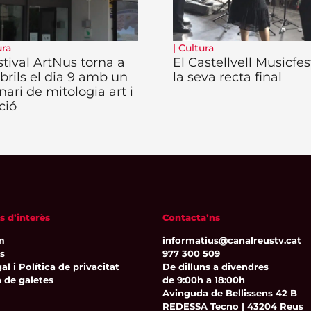
ura
|
Cultura
stival ArtNus torna a
El Castellvell Musicfes
rils el dia 9 amb un
la seva recta final
nari de mitologia art i
ció
s d’interès
Contacta’ns
m
informatius@canalreustv.cat
ns
977 300 509
al i Política de privacitat
De dilluns a divendres
a de galetes
de 9:00h a 18:00h
Avinguda de Bellissens 42 B
REDESSA Tecno | 43204 Reus