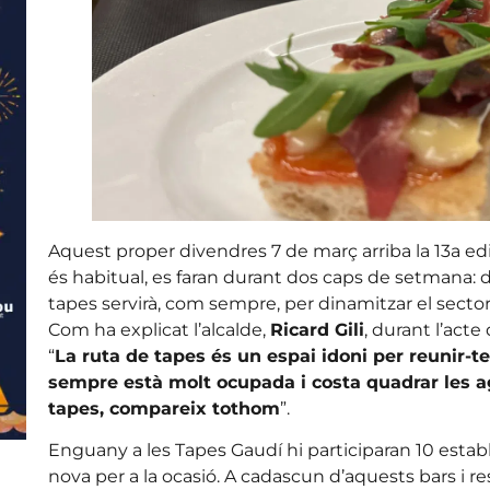
Aquest proper divendres 7 de març arriba la 13a ed
és habitual, es faran durant dos caps de setmana: del
tapes servirà, com sempre, per dinamitzar el sector 
Com ha explicat l’alcalde,
Ricard Gili
, durant l’act
“
La ruta de tapes és un espai idoni per reunir-t
sempre està molt ocupada i costa quadrar les a
tapes, compareix tothom
”.
Enguany a les Tapes Gaudí hi participaran 10 esta
nova per a la ocasió. A cadascun d’aquests bars i re