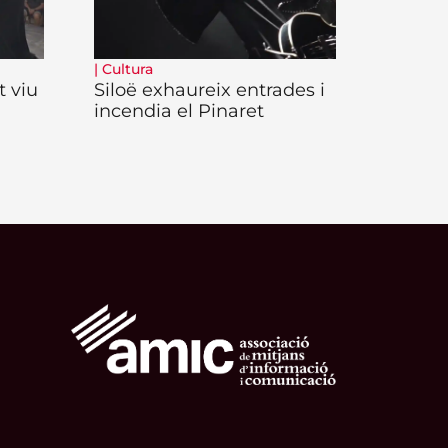
|
Cultura
t viu
Siloë exhaureix entrades i
incendia el Pinaret