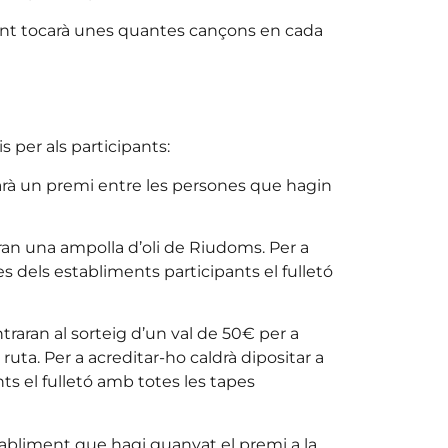
Vent tocarà unes quantes cançons en cada
 per als participants:
jarà un premi entre les persones que hagin
aran una ampolla d’oli de Riudoms. Per a
es dels establiments participants el fulletó
ntraran al sorteig d’un val de 50€ per a
uta. Per a acreditar-ho caldrà dipositar a
ts el fulletó amb totes les tapes
stabliment que hagi guanyat el premi a la