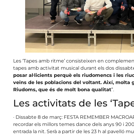
Les ‘Tapes amb ritme’ consisteixen en complementa
tapes amb activitat musical durant els dos dissabtes
posar al·licients perquè els riudomencs i les ri
veïns de les poblacions del voltant. Així, molta 
Riudoms, que és de molt bona qualitat
”.
Les activitats de les ‘Ta
· Dissabte 8 de març: FESTA REMEMBER MACROAPLE
recordar els millors temes dance dels anys 90 i 2000
entrada la nit. Serà a partir de les 23 h al pavelló m