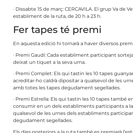
· Dissabte 15 de març: CERCAVILA. El grup Va de 
establiment de la ruta, de 20 h a 23 h.
Fer tapes té premi
En aquesta edició hi tornarà a haver diversos premis
· Premi Gaudí: Cada establiment participant sorte
deixat un tiquet a la seva urna.
· Premi Complet: Els qui tastin les 10 tapes guany
acreditar-ho caldrà dipositar a qualsevol de les urn
amb totes les tapes degudament segellades.
· Premi Estrella: Els qui tastin les 10 tapes també e
consumir en un dels establiments participants a la r
qualsevol de les urnes dels establiments participan
degudament segellades.
Els dies posteriors a la ruta també es premiarà l’e