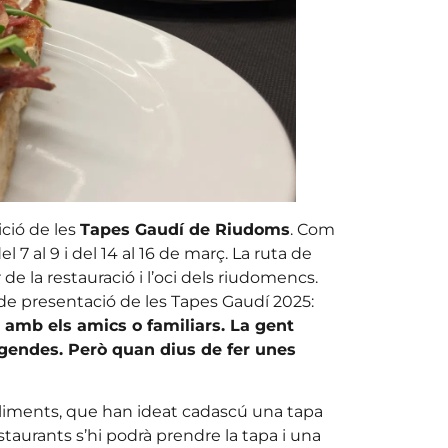
ició de les
Tapes Gaudí de Riudoms
. Com
 7 al 9 i del 14 al 16 de març. La ruta de
de la restauració i l’oci dels riudomencs.
e de presentació de les Tapes Gaudí 2025:
e amb els amics o familiars. La gent
gendes. Però quan dius de fer unes
bliments, que han ideat cadascú una tapa
staurants s’hi podrà prendre la tapa i una