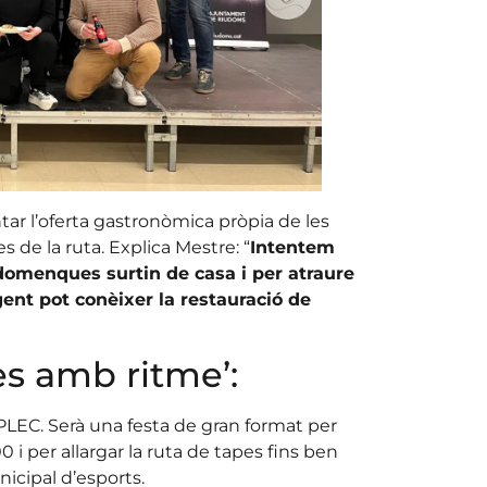
r l’oferta gastronòmica pròpia de les
 de la ruta. Explica Mestre: “
Intentem
udomenques surtin de casa i per atraure
gent pot conèixer la restauració de
pes amb ritme’:
C. Serà una festa de gran format per
 i per allargar la ruta de tapes fins ben
unicipal d’esports.