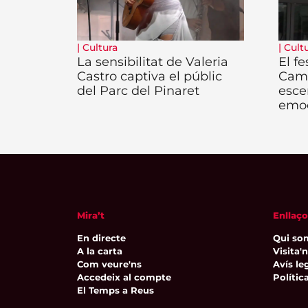
|
Cultura
|
Cult
La sensibilitat de Valeria
El fe
Castro captiva el públic
Camb
del Parc del Pinaret
esce
emo
Mira’t
Enllaço
En directe
Qui so
A la carta
Visita'
Com veure'ns
Avís leg
Accedeix al compte
Polític
El Temps a Reus