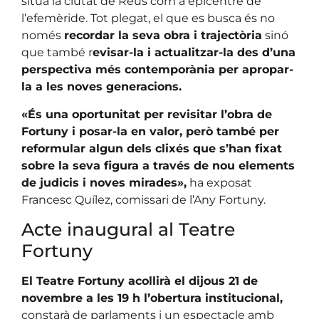
situa la ciutat de Reus com a epicentre de
l’efemèride. Tot plegat, el que es busca és no
només
recordar la seva obra i trajectòria
sinó
que també r
evisar-la i actualitzar-la des d’una
perspectiva més contemporània per apropar-
la a les noves generacions.
«És una oportunitat per revisitar l’obra de
Fortuny i posar-la en valor, però també per
reformular algun dels clixés que s’han fixat
sobre la seva figura a través de nou elements
de judicis i noves mirades»,
ha exposat
Francesc Quílez, comissari de l’Any Fortuny.
Acte inaugural al Teatre
Fortuny
El Teatre Fortuny acollirà el dijous 21 de
novembre a les 19 h l’obertura institucional,
constarà de parlaments i un espectacle amb