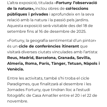
L’altra exposició, titulada «
Fortuny l’observació
de la natura»,
inclou obres de
col·leccions
públiques i privades
i aprofundeix en la seva
relació amb la natura i la passió pels jardins.
Aquesta exposició serà visitable des del 18 de
setembre fins al 16 de desembre de 2025.
«Fortuny, la geografia sentimental d’un pintor»
és un
cicle de conferències itinerant
que
visitarà diverses ciutats vinculades amb l’artista:
Reus, Madrid, Barcelona, Granada, Sevilla,
Almeria, Roma, París, Tànger, Tetuan, Nàpols i
Venècia.
Entre les activitats, també s’hi troba el cicle
Paradigmes, que finalitzarà al desembre i les
Jornades Fortuny, que tindran lloc a l’estudi
fotogràfic de Casa Amatller entre el 20 i el 22 de
novembre.