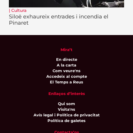
|
Cultura
Siloë exhaureix entrades i incendia el
Pinaret
Mira’t
En directe
A la carta
Com veure'ns
Accedeix al compte
El Temps a Reus
Enllaços d’interès
Qui som
Visita'ns
Avís legal i Política de privacitat
Política de galetes
Contacta’ns