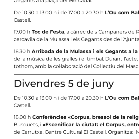
Gegants a la plaça del Mercadal.
De 10.30 a 13.00 h i de 17.00 a 20.30 h
L’Ou com Bal
Castell.
17.00 h
Toc de Festa
, a càrrec dels Campaners de R
cercavila de la Mulassa i els Gegants des de l’Ajunta
18.30 h
Arribada de la Mulassa i els Gegants a la
de la música de les gralles i el timbal. Durant l’ac
tothom, amb la col·laboració del Col·lectiu del Mascl
Divendres 5 de juny
De 10.30 a 13.00 h i de 17.00 a 20.30 h
L’Ou com Bal
Castell.
18.00 h
Conferències «Corpus, bressol de la relig
Busquets, i
«Escenificar la ciutat: el Corpus, entr
de Carrutxa. Centre Cultural El Castell. Organitza: 