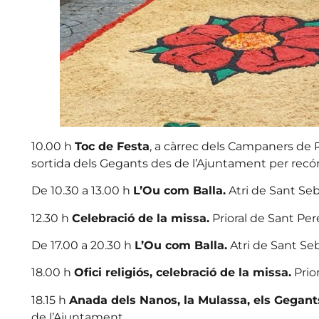
10.00 h
Toc de Festa
, a càrrec dels Campaners de 
sortida dels Gegants des de l’Ajuntament per recórre
De 10.30 a 13.00 h
L’Ou com Balla.
Atri de Sant Seba
12.30 h
Celebració de la missa.
Prioral de Sant Per
De 17.00 a 20.30 h
L’Ou com Balla.
Atri de Sant Seba
18.00 h
Ofici religiós, celebració de la missa.
Prior
18.15 h
Anada dels Nanos, la Mulassa, els Gegants 
de l’Ajuntament.