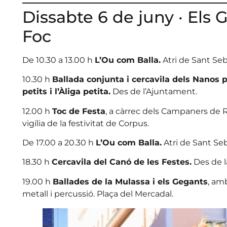
Dissabte 6 de juny · Els 
Foc
De 10.30 a 13.00 h
L’Ou com Balla.
Atri de Sant Seba
10.30 h
Ballada conjunta i cercavila dels Nanos p
petits i l’Àliga petita.
Des de l’Ajuntament.
12.00 h
Toc de Festa
, a càrrec dels Campaners de 
vigília de la festivitat de Corpus.
De 17.00 a 20.30 h
L’Ou com Balla.
Atri de Sant Seba
18.30 h
Cercavila del Canó de les Festes.
Des de la
19.00 h
Ballades de la Mulassa i els Gegants
, am
metall i percussió. Plaça del Mercadal.