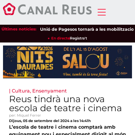
Últimes notícies:
Unió de Pagesos tornarà a les mobilitzacions per
En directe
Registra't
|
Cultura
,
Ensenyament
Reus tindrà una nova
escola de teatre i cinema
per: Miquel Ferrer
Dijous, 05 de setembre del 2024 a les 14:41h
L’escola de teatre i cinema comptarà amb
equipament nou i especialment dirigit al món