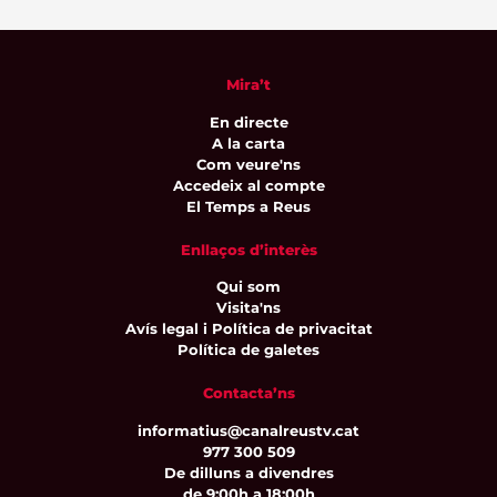
Mira’t
En directe
A la carta
Com veure'ns
Accedeix al compte
El Temps a Reus
Enllaços d’interès
Qui som
Visita'ns
Avís legal i Política de privacitat
Política de galetes
Contacta’ns
informatius@canalreustv.cat
977 300 509
De dilluns a divendres
de 9:00h a 18:00h