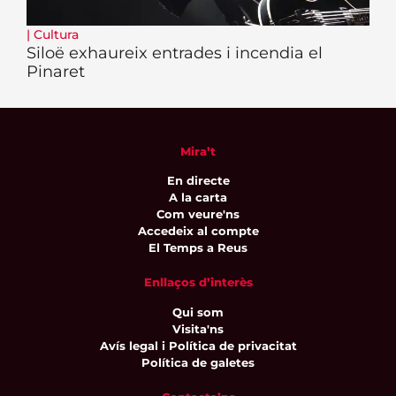
|
Cultura
Siloë exhaureix entrades i incendia el
Pinaret
Mira’t
En directe
A la carta
Com veure'ns
Accedeix al compte
El Temps a Reus
Enllaços d’interès
Qui som
Visita'ns
Avís legal i Política de privacitat
Política de galetes