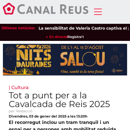
Últimes notícies:
La sensibilitat de Valeria Castro captiva el públ
En directe
Registra't
|
Cultura
Tot a punt per a la
Cavalcada de Reis 2025
per: Redacció
Divendres, 03 de gener del 2025 a les 13:20h
El recorregut inclou un tram tranquil i un
espai per a persones amb mobilitat reduïda