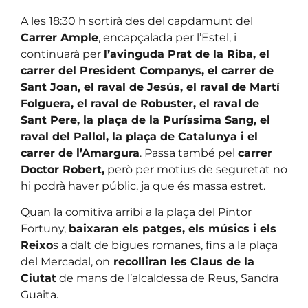
A les 18:30 h sortirà des del capdamunt del
Carrer Ample
, encapçalada per l’Estel, i
continuarà per
l’avinguda Prat de la Riba, el
carrer del President Companys, el carrer de
Sant Joan, el raval de Jesús, el raval de Martí
Folguera, el raval de Robuster, el raval de
Sant Pere, la plaça de la Puríssima Sang, el
raval del Pallol, la plaça de Catalunya i el
carrer de l’Amargura
. Passa també pel
carrer
Doctor Robert,
però per motius de seguretat no
hi podrà haver públic, ja que és massa estret.
Quan la comitiva arribi a la plaça del Pintor
Fortuny,
baixaran els patges, els músics i els
Reixo
s a dalt de bigues romanes, fins a la plaça
del Mercadal, on
recolliran les Claus de la
Ciutat
de mans de l’alcaldessa de Reus, Sandra
Guaita.