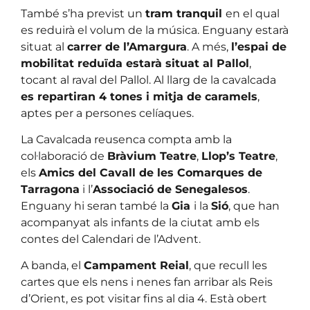
També s’ha previst un
tram tranquil
en el qual
es reduirà el volum de la música. Enguany estarà
situat al
carrer de l’Amargura
. A més,
l’espai de
mobilitat reduïda estarà situat al Pallol
,
tocant al raval del Pallol. Al llarg de la cavalcada
es repartiran 4 tones i mitja de caramels
,
aptes per a persones celíaques.
La Cavalcada reusenca compta amb la
col·laboració de
Bràvium Teatre
,
Llop’s Teatre
,
els
Amics del Cavall de les Comarques de
Tarragona
i l’
Associació de Senegalesos
.
Enguany hi seran també la
Gia
i la
Sió
, que han
acompanyat als infants de la ciutat amb els
contes del Calendari de l’Advent.
A banda, el
Campament Reial
, que recull les
cartes que els nens i nenes fan arribar als Reis
d’Orient, es pot visitar fins al dia 4. Està obert