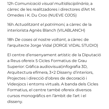
12h
Comunicació visual multidisciplinària
, a
càrrec de les realitzadores i directores d’Art M.
Omedes i K. Du Croo (NUEVE OJOS)
16h
Actualitzant el patrimoni,
a càrrec de la
interiorista Agnès Blanch (VILABLANCH)
18h
De coses al nostre voltant,
a càrrec de
l’arquitecte Jorge Vidal (JORGE VIDAL STUDIO)
El centre d’ensenyament artístic de la Diputació
a Reus ofereix 5 Cicles Formatius de Grau
Superior: Gràfica audiovisual;infografia 3D,
Arquitectura efímera, 3×2 Disseny d’interiors,
Projectes i direcció d’obres de decoració i
Videojocs i entorns virtuals. A banda dels Cicles
Formatius, el centre també ofereix diversos
cursos monogràfics en l’àmbit de l’art i el
disseny.