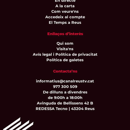
En directe
A la carta
Com veure'ns
Accedeix al compte
El Temps a Reus
Enllaços d’interès
Qui som
Visita'ns
Avís legal i Política de privacitat
Política de galetes
Contacta’ns
informatius@canalreustv.cat
977 300 509
De dilluns a divendres
de 9:00h a 18:00h
Avinguda de Bellissens 42 B
REDESSA Tecno | 43204 Reus