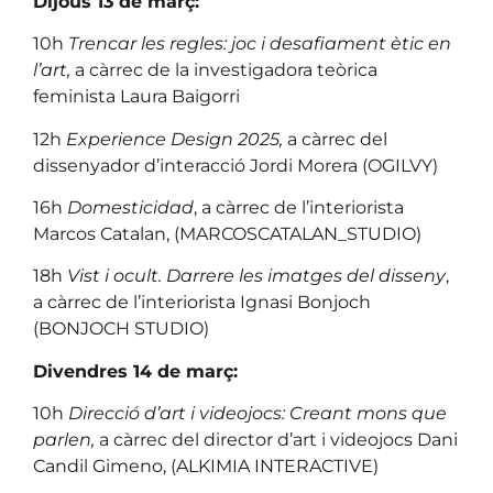
Dijous 13 de març:
10h
Trencar les regles: joc i desafiament ètic en
l’art,
a càrrec de la investigadora teòrica
feminista Laura Baigorri
12h
Experience Design 2025,
a càrrec del
dissenyador d’interacció Jordi Morera (OGILVY)
16h
Domesticidad
, a càrrec de l’interiorista
Marcos Catalan, (MARCOSCATALAN_STUDIO)
18h
Vist i ocult. Darrere les imatges del disseny
,
a càrrec de l’interiorista Ignasi Bonjoch
(BONJOCH STUDIO)
Divendres 14 de març:
10h
Direcció d’art i videojocs: Creant mons que
parlen,
a càrrec del director d’art i videojocs Dani
Candil Gimeno, (ALKIMIA INTERACTIVE)