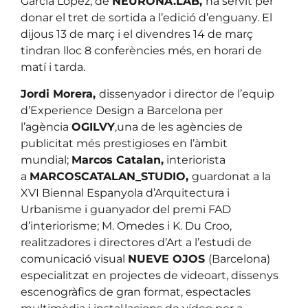
García López, de
NEURONA.LAB,
ha servit per
donar el tret de sortida a l’edició d’enguany. El
dijous 13 de març i el divendres 14 de març
tindran lloc 8 conferències més, en horari de
matí i tarda.
Jordi Morera,
dissenyador i director de l’equip
d’Experience Design a Barcelona per
l’agència
OGILVY
,una de les agències de
publicitat més prestigioses en l’àmbit
mundial;
Marcos Catalan,
interiorista
a
MARCOSCATALAN_STUDIO,
guardonat a la
XVI Biennal Espanyola d’Arquitectura i
Urbanisme i guanyador del premi FAD
d’interiorisme; M. Omedes i K. Du Croo,
realitzadores i directores d’Art a l’estudi de
comunicació visual
NUEVE OJOS
(Barcelona)
especialitzat en projectes de videoart, dissenys
escenogràfics de gran format, espectacles