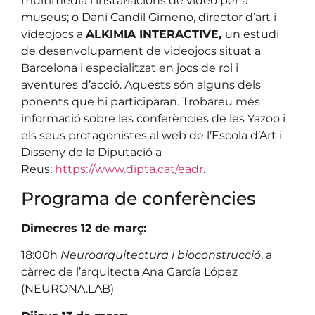
multimèdia i instal·lacions de vídeo per a
museus; o Dani Candil Gimeno, director d’art i
videojocs a
ALKIMIA INTERACTIVE,
un estudi
de desenvolupament de videojocs situat a
Barcelona i especialitzat en jocs de rol i
aventures d’acció. Aquests són alguns dels
ponents que hi participaran. Trobareu més
informació sobre les conferències de les Yazoo i
els seus protagonistes al web de l’Escola d’Art i
Disseny de la Diputació a
Reus:
https://www.dipta.cat/eadr
.
Programa de conferències
Dimecres 12 de març:
18:00h
Neuroarquitectura i bioconstrucció
, a
càrrec de l’arquitecta Ana García López
(NEURONA.LAB)