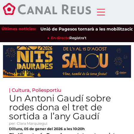
Últimes notícies:
Unió de Pagesos tornarà a les mobilitzacions pe
En directe
Registra't
|
Cultura
,
Poliesportiu
Un Antoni Gaudí sobre
rodes dona el tret de
sortida a l’any Gaudí
per: Clara Marquiegui
Dilluns, 05 de gener del 2026 a les 10:20h