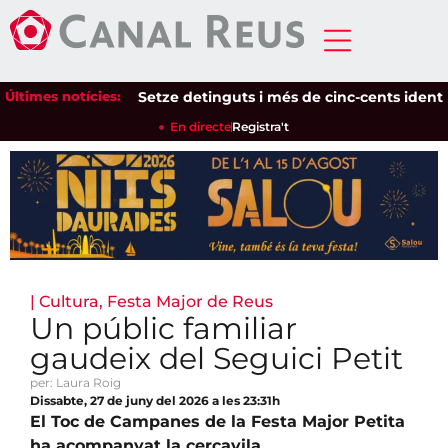
Últimes notícies:
Setze detinguts i més de cinc-cents identifica
En directe
Registra't
|
Cultura
,
Festa Major de Reus
Un públic familiar
gaudeix del Seguici Petit
per: Laura Roig
Dissabte, 27 de juny del 2026 a les 23:31h
El Toc de Campanes de la Festa Major Petita
ha acompanyat la cercavila