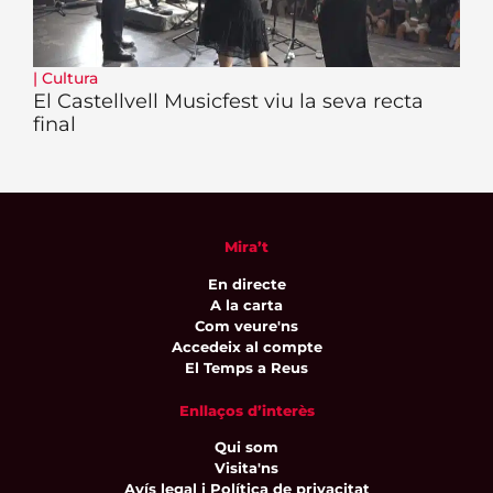
|
Cultura
El Castellvell Musicfest viu la seva recta
final
Mira’t
En directe
A la carta
Com veure'ns
Accedeix al compte
El Temps a Reus
Enllaços d’interès
Qui som
Visita'ns
Avís legal i Política de privacitat