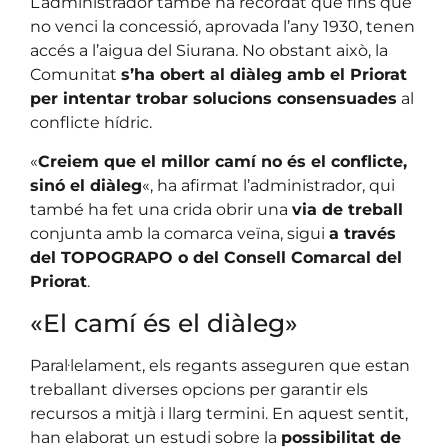
L’administrador també ha recordat que fins que
no venci la concessió, aprovada l’any 1930, tenen
accés a l’aigua del Siurana. No obstant això, la
Comunitat
s’ha obert al diàleg amb el Priorat
per intentar trobar solucions consensuades
al
conflicte hídric.
«
Creiem que el millor camí no és el conflicte,
sinó el diàleg
«, ha afirmat l’administrador, qui
també ha fet una crida obrir una
via de treball
conjunta amb la comarca veïna, sigui
a través
del TOPOGRAPO o del Consell Comarcal del
Priorat
.
«El camí és el diàleg»
Paral·lelament, els regants asseguren que estan
treballant diverses opcions per garantir els
recursos a mitjà i llarg termini. En aquest sentit,
han elaborat un estudi sobre la
possibilitat de