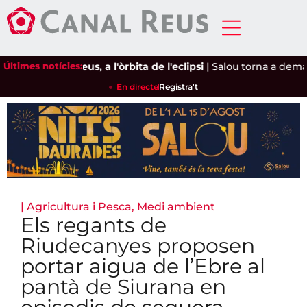
Últimes notícies:
Reus, a l'òrbita de l'eclipsi
|
Salou torna a demanar 
En directe
Registra't
|
Agricultura i Pesca
,
Medi ambient
Els regants de
Riudecanyes proposen
portar aigua de l’Ebre al
pantà de Siurana en