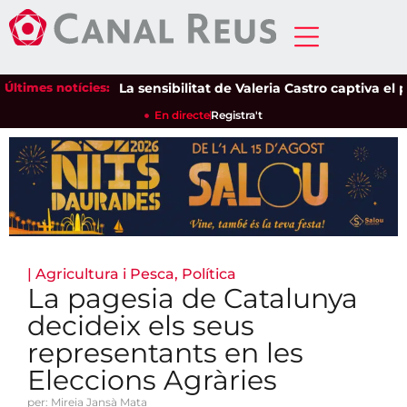
Últimes notícies:
La sensibilitat de Valeria Castro captiva el públ
En directe
Registra't
|
Agricultura i Pesca
,
Política
La pagesia de Catalunya
decideix els seus
representants en les
Eleccions Agràries
per: Mireia Jansà Mata