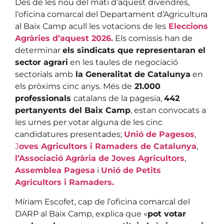
Des de les nou del matí d’aquest divendres,
l’oficina comarcal del Departament d’Agricultura
al Baix Camp acull les votacions de les
Eleccions
Agràries d’aquest 2026.
Els comissis han de
determinar
els sindicats que representaran el
sector agrari
en les taules de negociació
sectorials amb
la Generalitat de Catalunya
en
els pròxims cinc anys. Més de
21.000
professionals
catalans de la pagesia,
442
pertanyents del Baix Camp
, estan convocats a
les urnes per votar alguna de les cinc
candidatures presentades;
Unió de Pagesos
,
J
oves Agricultors i Ramaders de Catalunya
,
l’Associació Agrària de Joves Agricultors
,
Assemblea Pagesa
i
Unió de Petits
Agricultors i Ramaders.
Míriam Escofet, cap de l’oficina comarcal del
DARP al Baix Camp, explica que «
pot votar