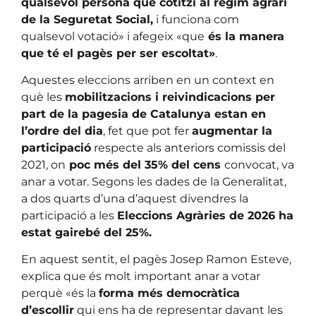
qualsevol persona que cotitzi al règim agrari
de la Seguretat Social,
i funciona com
qualsevol votació» i afegeix «que
és la manera
que té el pagès per ser escoltat»
.
Aquestes eleccions arriben en un context en
què les
mobilitzacions i reivindicacions per
part de la pagesia de Catalunya estan en
l’ordre del dia
, fet que pot fer
augmentar la
participació
respecte als anteriors comissis del
2021, on
poc més del 35% del cens
convocat, va
anar a votar. Segons les dades de la Generalitat,
a dos quarts d’una d’aquest divendres la
participació a les
Eleccions Agràries de 2026 ha
estat gairebé del 25%.
En aquest sentit, el pagès Josep Ramon Esteve,
explica que és molt important anar a votar
perquè «és la
forma més democràtica
d’escollir
qui ens ha de representar davant les