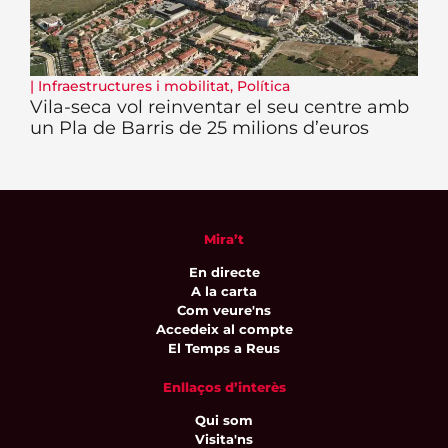
|
Infraestructures i mobilitat
,
Política
Vila-seca vol reinventar el seu centre amb
un Pla de Barris de 25 milions d’euros
Mira’t
En directe
A la carta
Com veure'ns
Accedeix al compte
El Temps a Reus
Enllaços d’interès
Qui som
Visita'ns