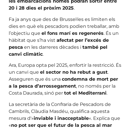
les embarcacions només podran sortir entre
20 i 28 dies el pròxim 2025
.
Fa ja anys que des de Brussel·les es limiten els
dies en què els pescadors podien treballar, amb
l’objectiu que
el fons marí es regenerés
. És un
hàbitat que s’ha vist
afectat per l’excés de
pesca
en les darreres dècades i
també pel
canvi climàtic
.
Ara, Europa opta pel 2025, enfortir la restricció. És
un canvi que
el sector no ha rebut a gust
.
Asseguren que és una
condemna de mort per
a la pesca d’arrossegament
, no només per la
Costa Daurada, sinó per
tot el Mediterrani
.
La secretària de la Confraria de Pescadors de
Cambrils, Clàudia Masdéu, qualifica aquesta
mesura d'»
inviable i inacceptable
«. Explica que
«
no pot ser que el futur de la pesca al mar