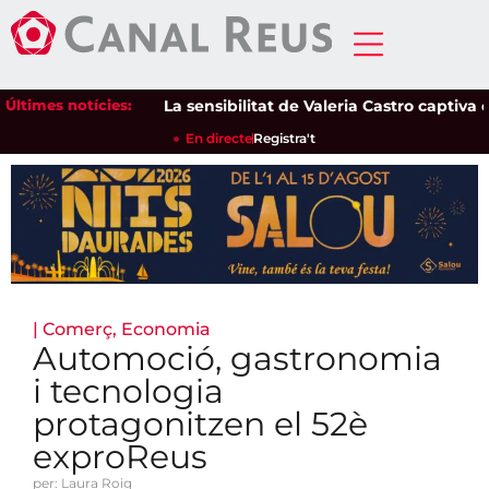
Últimes notícies:
La sensibilitat de Valeria Castro captiva el p
En directe
Registra't
|
Comerç
,
Economia
Automoció, gastronomia
i tecnologia
protagonitzen el 52è
exproReus
per: Laura Roig