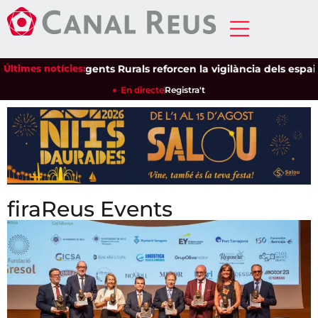
Últimes notícies:
Els Agents Rurals reforcen la vigilància dels espais naturals 
En directe
Registra't
firaReus Events