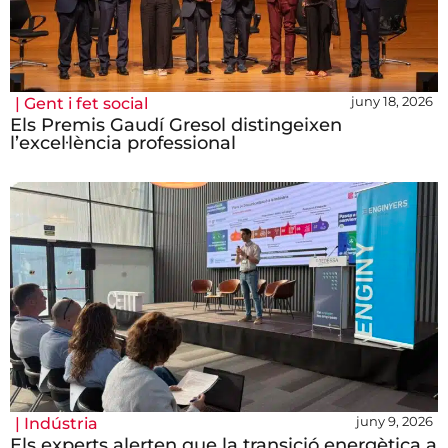
juny 18, 2026
|
Gent i fet social
Els Premis Gaudí Gresol distingeixen
l’excel·lència professional
juny 9, 2026
|
Indústria
Els experts alerten que la transició energètica a