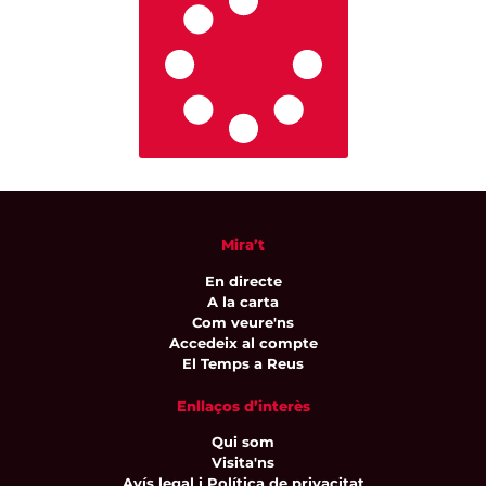
Mira’t
En directe
A la carta
Com veure'ns
Accedeix al compte
El Temps a Reus
Enllaços d’interès
Qui som
Visita'ns
Avís legal i Política de privacitat