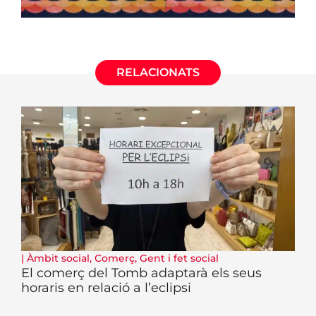
RELACIONATS
|
Àmbit social
,
Comerç
,
Gent i fet social
El comerç del Tomb adaptarà els seus
horaris en relació a l’eclipsi