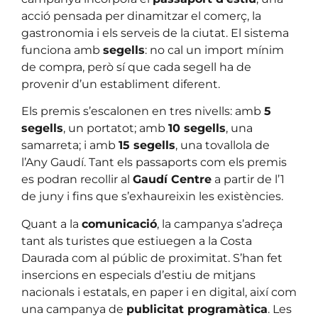
acció pensada per dinamitzar el comerç, la
gastronomia i els serveis de la ciutat. El sistema
funciona amb
segells
: no cal un import mínim
de compra, però sí que cada segell ha de
provenir d’un establiment diferent.
Els premis s’escalonen en tres nivells: amb
5
segells
, un portatot; amb
10 segells
, una
samarreta; i amb
15 segells
, una tovallola de
l’Any Gaudí. Tant els passaports com els premis
es podran recollir al
Gaudí Centre
a partir de l’1
de juny i fins que s’exhaureixin les existències.
Quant a la
comunicació
, la campanya s’adreça
tant als turistes que estiuegen a la Costa
Daurada com al públic de proximitat. S’han fet
insercions en especials d’estiu de mitjans
nacionals i estatals, en paper i en digital, així com
una campanya de
publicitat programàtica
. Les