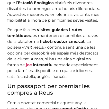
que l’
Estació Enològica
obrirà els divendres,
dissabtes i diumenges amb horaris diferenciats.
Aquestes mesures volen oferir als visitants més
flexibilitat a l’hora de planificar les seves visites.
Pel que fa a les
visites guiades i rutes
temàtiques
, es mantenen disponibles a través
de la plataforma
ticket.reusturisme.cat
. La
polsera
«Visit Reus!»
continua sent una de les
opcions per descobrir els espais més destacats
de la ciutat. A més, hi ha una eina digital en
forma de
joc
interactiu
pensada especialment
per a famílies, disponible en quatre idiomes:
català, castellà, anglès i francès.
Un passaport per premiar les
compres a Reus
Com a novetat comercial d’aquest any, la
campanya incorpora el
passaport d’estiu
, una