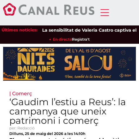
Últimes notícies:
La sensibilitat de Valeria Castro captiva el públ
En directe
Registra't
|
Comerç
‘Gaudim l’estiu a Reus’: la
campanya que uneix
patrimoni i comerç
per: Redacció
Dilluns, 25 de maig del 2026 a les 14:10h