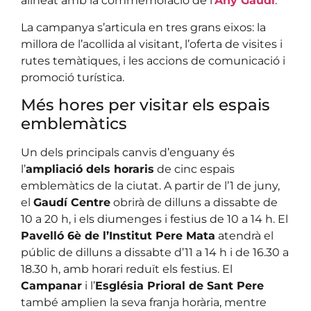
alineat amb la commemoració de l’
Any Gaudí
.
La campanya s’articula en tres grans eixos: la
millora de l’acollida al visitant, l’oferta de visites i
rutes temàtiques, i les accions de comunicació i
promoció turística.
Més hores per visitar els espais
emblemàtics
Un dels principals canvis d’enguany és
l’
ampliació dels horaris
de cinc espais
emblemàtics de la ciutat. A partir de l’1 de juny,
el
Gaudí Centre
obrirà de dilluns a dissabte de
10 a 20 h, i els diumenges i festius de 10 a 14 h. El
Pavelló 6è de l’Institut Pere Mata
atendrà el
públic de dilluns a dissabte d’11 a 14 h i de 16.30 a
18.30 h, amb horari reduït els festius. El
Campanar
i l’
Església Prioral de Sant Pere
també amplien la seva franja horària, mentre