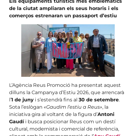
Els equipaments turístics més emblemàtics
de la ciutat ampliaran els seus horaris i els
comerços estrenaran un passaport d’estiu
L’Agència Reus Promoció ha presentat aquest
dilluns la Campanya d’Estiu 2026, que arrencarà
l’
1 de juny
i s’estendrà fins al
30 de setembre
.
Sota l’eslògan
«Gaudim l’estiu a Reus»
, la
iniciativa gira al voltant de la figura d’
Antoni
Gaudí
i busca posicionar Reus com un destí
cultural, modernista i comercial de referència,