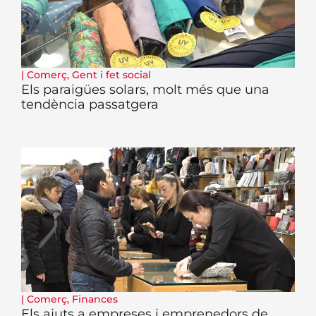
|
Comerç
,
Gent i fet social
Els paraigües solars, molt més que una
tendència passatgera
|
Comerç
,
Finances
Els ajuts a empreses i emprenedors de