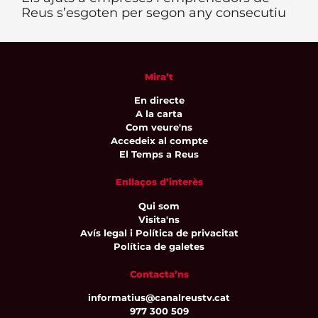
Reus s’esgoten per segon any consecutiu
Mira’t
En directe
A la carta
Com veure'ns
Accedeix al compte
El Temps a Reus
Enllaços d’interès
Qui som
Visita'ns
Avís legal i Política de privacitat
Política de galetes
Contacta’ns
informatius@canalreustv.cat
977 300 509