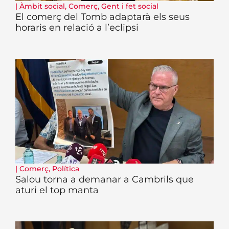
|
Àmbit social
,
Comerç
,
Gent i fet social
El comerç del Tomb adaptarà els seus
horaris en relació a l’eclipsi
|
Comerç
,
Política
Salou torna a demanar a Cambrils que
aturi el top manta