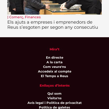
|
Comerç
,
Finances
Els ajuts a empreses i emprenedors de
Reus s’esgoten per segon any consecutiu
Mira’t
En directe
A la carta
Com veure'ns
Accedeix al compte
El Temps a Reus
Enllaços d’interès
Qui som
Visita'ns
Avís legal i Política de privacitat
Política de galetes