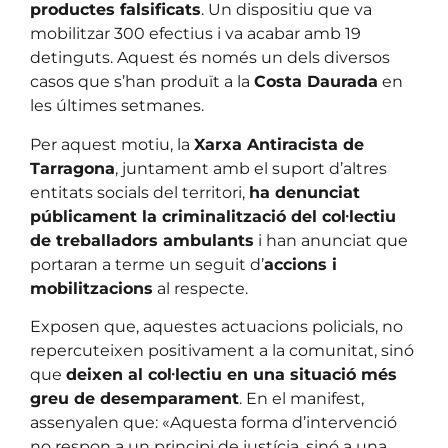
productes falsificats
. Un dispositiu que va
mobilitzar 300 efectius i va acabar amb 19
detinguts. Aquest és només un dels diversos
casos que s’han produït a la
Costa Daurada
en
les últimes setmanes.
Per aquest motiu, la
Xarxa Antiracista de
Tarragona
, juntament amb el suport d’altres
entitats socials del territori,
ha denunciat
públicament la criminalització del col·lectiu
de treballadors ambulants
i han anunciat que
portaran a terme un seguit d’
accions i
mobilitzacions
al respecte.
Exposen que, aquestes actuacions policials, no
repercuteixen positivament a la comunitat, sinó
que
deixen al col·lectiu en una situació més
greu de desemparament
. En el manifest,
assenyalen que: «Aquesta forma d’intervenció
no respon a un principi de justícia, sinó a una