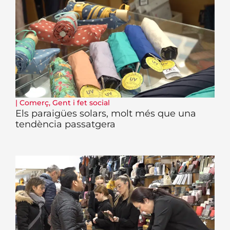
|
Comerç
,
Gent i fet social
Els paraigües solars, molt més que una
tendència passatgera