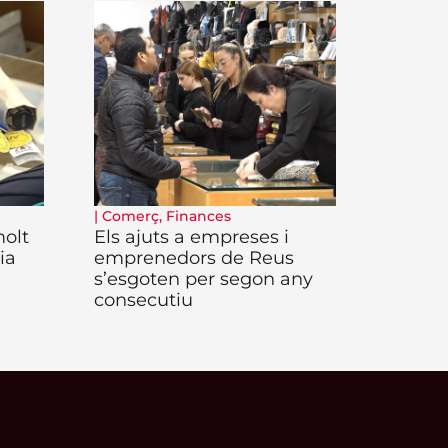
|
Comerç
,
Finances
molt
Els ajuts a empreses i
ia
emprenedors de Reus
s’esgoten per segon any
consecutiu