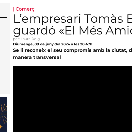
|
Comerç
L’empresari Tomàs B
guardó «El Més Ami
per: Laura Roig
Diumenge, 09 de juny del 2024 a les 20:47h
Se li reconeix el seu compromís amb la ciutat, d
manera transversal