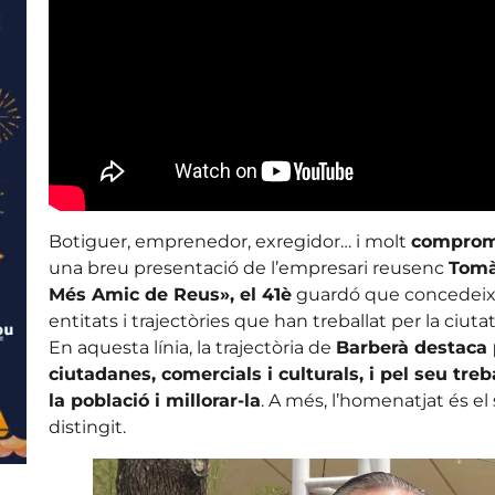
Botiguer, emprenedor, exregidor… i molt
compromè
una breu presentació de l’empresari reusenc
Tomà
Més Amic de Reus», el 41è
guardó que concedeix
entitats i trajectòries que han treballat per la ciuta
En aquesta línia, la trajectòria de
Barberà destaca p
ciutadanes, comercials i culturals, i pel seu tre
la població i millorar-la
. A més, l’homenatjat és el
distingit.