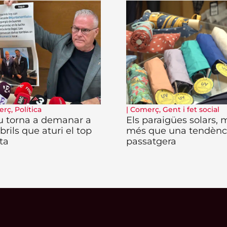
erç
,
Política
|
Comerç
,
Gent i fet social
u torna a demanar a
Els paraigües solars, 
rils que aturi el top
més que una tendènc
ta
passatgera