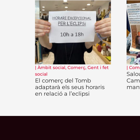
|
Àmbit social
,
Comerç
,
Gent i fet
|
Com
Salo
social
El comerç del Tomb
Camb
adaptarà els seus horaris
man
en relació a l’eclipsi