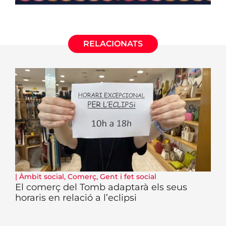
RELACIONATS
|
Àmbit social
,
Comerç
,
Gent i fet social
El comerç del Tomb adaptarà els seus
horaris en relació a l’eclipsi