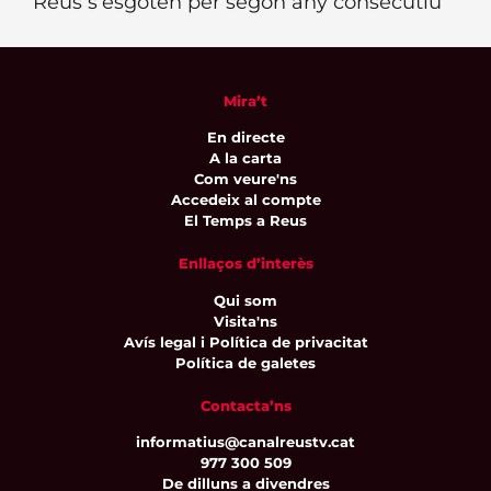
Reus s’esgoten per segon any consecutiu
Mira’t
En directe
A la carta
Com veure'ns
Accedeix al compte
El Temps a Reus
Enllaços d’interès
Qui som
Visita'ns
Avís legal i Política de privacitat
Política de galetes
Contacta’ns
informatius@canalreustv.cat
977 300 509
De dilluns a divendres