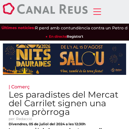
t
Últimes notícies:
|
El Reus FCR perd amb contundència contra un Petro de Lu
En directe
Registra't
|
Comerç
Les paradistes del Mercat
del Carrilet signen una
nova pròrroga
per: Redacció
Divendres, 05 de juliol del 2024 a les 12:30h