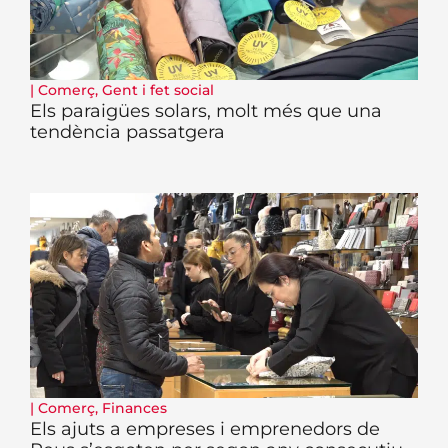
|
Comerç
,
Gent i fet social
Els paraigües solars, molt més que una
tendència passatgera
|
Comerç
,
Finances
Els ajuts a empreses i emprenedors de