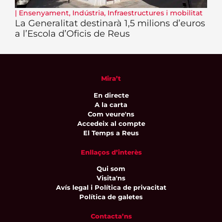
|
Ensenyament
,
Indústria
,
Infraestructures i mobilitat
La Generalitat destinarà 1,5 milions d’euros
a l’Escola d’Oficis de Reus
Mira’t
En directe
A la carta
Com veure'ns
Accedeix al compte
El Temps a Reus
Enllaços d’interès
Qui som
Visita'ns
Avís legal i Política de privacitat
Política de galetes
Contacta’ns