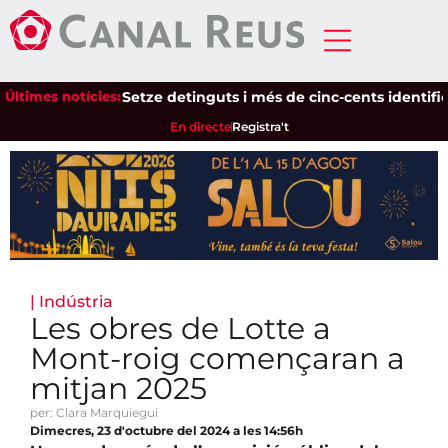
Últimes notícies:
Setze detinguts i més de cinc-cents identificats 
En directe
Registra't
|
Indústria
Les obres de Lotte a
Mont-roig començaran a
mitjan 2025
per: Clara Marquiegui
Dimecres, 23 d'octubre del 2024 a les 14:56h