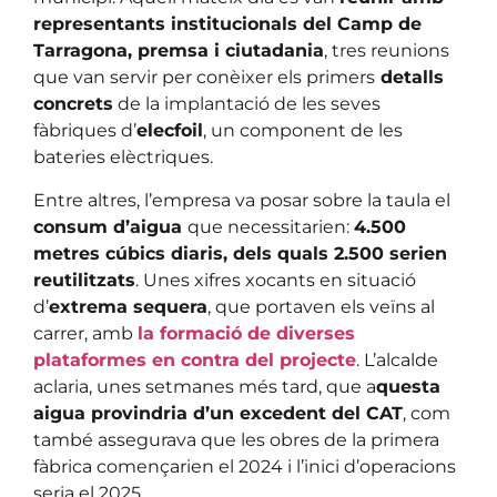
representants institucionals del Camp de
Tarragona, premsa i ciutadania
, tres reunions
que van servir per conèixer els primers
detalls
concrets
de la implantació de les seves
fàbriques d’
elecfoil
, un component de les
bateries elèctriques.
Entre altres, l’empresa va posar sobre la taula el
consum d’aigua
que necessitarien:
4.500
metres cúbics diaris, dels quals 2.500 serien
reutilitzats
. Unes xifres xocants en situació
d’
extrema sequera
, que portaven els veïns al
carrer, amb
la formació de diverses
plataformes en contra del projecte
. L’alcalde
aclaria, unes setmanes més tard, que a
questa
aigua provindria d’un excedent del CAT
, com
també assegurava que les obres de la primera
fàbrica començarien el 2024 i l’inici d’operacions
seria el 2025.