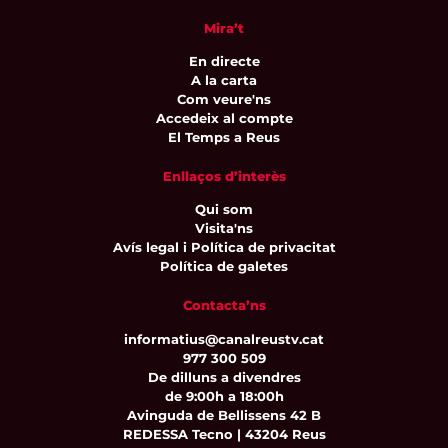
Mira’t
En directe
A la carta
Com veure'ns
Accedeix al compte
El Temps a Reus
Enllaços d’interès
Qui som
Visita'ns
Avís legal i Política de privacitat
Política de galetes
Contacta’ns
informatius@canalreustv.cat
977 300 509
De dilluns a divendres
de 9:00h a 18:00h
Avinguda de Bellissens 42 B
REDESSA Tecno | 43204 Reus