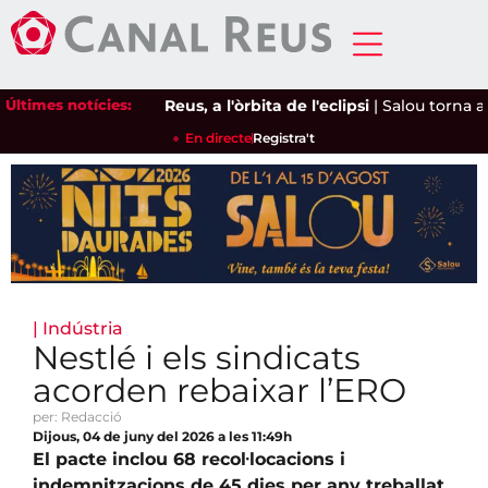
Últimes notícies:
Reus, a l'òrbita de l'eclipsi
|
Salou torna a de
En directe
Registra't
|
Indústria
Nestlé i els sindicats
acorden rebaixar l’ERO
per: Redacció
Dijous, 04 de juny del 2026 a les 11:49h
El pacte inclou 68 recol·locacions i
indemnitzacions de 45 dies per any treballat