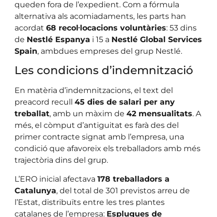
queden fora de l’expedient. Com a fórmula
alternativa als acomiadaments, les parts han
acordat
68 recol·locacions voluntàries
: 53 dins
de
Nestlé Espanya
i 15 a
Nestlé Global Services
Spain
, ambdues empreses del grup Nestlé.
Les condicions d’indemnització
En matèria d’indemnitzacions, el text del
preacord recull
45 dies de salari per any
treballat
, amb un màxim de
42 mensualitats
. A
més, el còmput d’antiguitat es farà des del
primer contracte signat amb l’empresa, una
condició que afavoreix els treballadors amb més
trajectòria dins del grup.
L’ERO inicial afectava
178 treballadors a
Catalunya
, del total de 301 previstos arreu de
l’Estat, distribuïts entre les tres plantes
catalanes de l’empresa:
Esplugues de