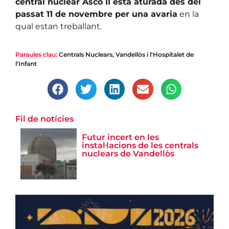
central nuclear Ascó II està aturada des del
passat 11 de novembre per una avaria
en la
qual estan treballant.
Paraules clau:
Centrals Nuclears
,
Vandellòs i l'Hospitalet de
l'Infant
Fil de notícies
Futur incert en les
instal·lacions de les centrals
nuclears de Vandellòs