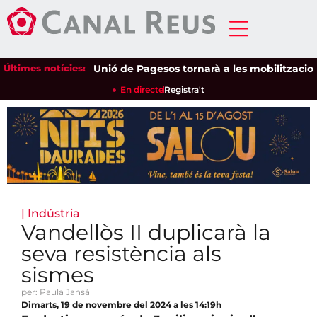
Últimes notícies:
Unió de Pagesos tornarà a les mobilitzacions per
En directe
Registra't
|
Indústria
Vandellòs II duplicarà la
seva resistència als
sismes
per: Paula Jansà
Dimarts, 19 de novembre del 2024 a les 14:19h