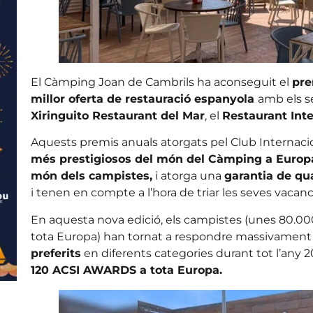
El Càmping Joan de Cambrils ha aconseguit el
pre
millor oferta de restauració espanyola
amb els s
Xiringuito Restaurant del Mar
, el
Restaurant Int
Aquests premis anuals atorgats pel Club Internaci
més prestigiosos del món del Càmping a Europ
món dels campistes,
i atorga una
garantia de qua
i tenen en compte a l’hora de triar les seves vacanc
En aquesta nova edició, els campistes (unes 80.00
tota Europa) han tornat a respondre massivament
preferits
en diferents categories durant tot l’any 20
120 ACSI AWARDS a tota Europa.