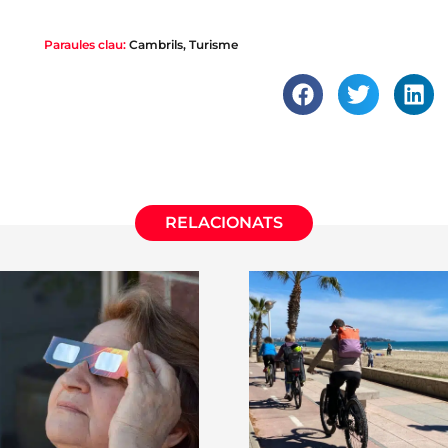
Paraules clau:
Cambrils
,
Turisme
RELACIONATS