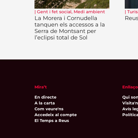
|
Gent i fet social
,
Medi ambient
|
Turi
La Morera i Cornudella
Reus,
tanquen els accessos a la
Serra de Montsant per
l’eclipsi total de Sol
Mira’t
Enllaço
En directe
Qui so
A la carta
Visita'
Com veure'ns
Avís leg
Accedeix al compte
Polític
El Temps a Reus