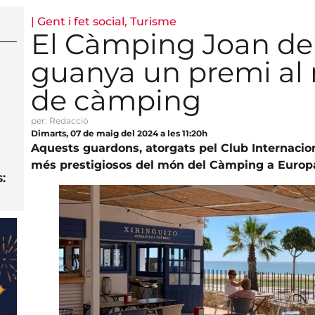
|
Gent i fet social
,
Turisme
El Càmping Joan de
guanya un premi al 
de càmping
per: Redacció
Dimarts, 07 de maig del 2024 a les 11:20h
Aquests guardons, atorgats pel Club Internacio
més prestigiosos del món del Càmping a Europ
: