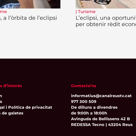
sme
|
Turisme
 a l’òrbita de l’eclipsi
L’eclipsi, una oportuni
per obtenir rèdit eco
s d’interès
Contacta’ns
m
informatius@canalreustv.cat
ns
977 300 509
al i Política de privacitat
De dilluns a divendres
a de galetes
de 9:00h a 18:00h
Avinguda de Bellissens 42 B
REDESSA Tecno | 43204 Reus