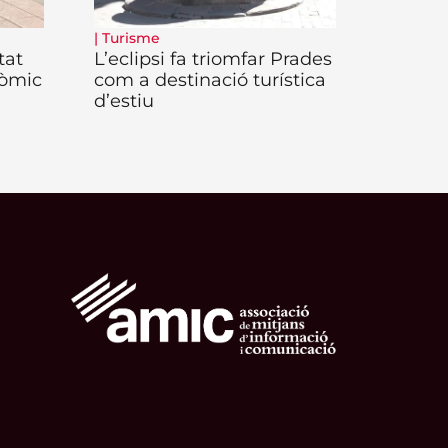
|
Turisme
tat
L’eclipsi fa triomfar Prades
nòmic
com a destinació turística
d’estiu