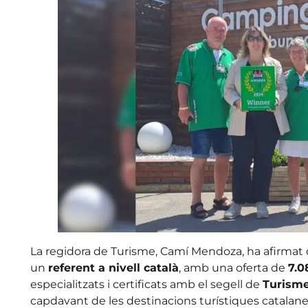
La regidora de Turisme, Camí Mendoza, ha afirmat 
un
referent a nivell català
, amb una oferta de
7.0
especialitzats i certificats amb el segell de
Turisme
capdavant de les destinacions turístiques catalanes