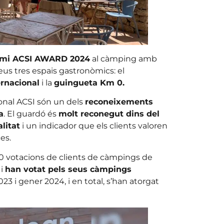
mi ACSI AWARD 2024
al càmping amb
eus tres espais gastronòmics: el
ernacional
i la
guingueta Km 0.
onal ACSI són un dels
reconeixements
a
. El guardó és
molt reconegut dins del
litat
i un indicador que els clients valoren
es.
0 votacions de clients de càmpings de
 i
han votat pels seus càmpings
23 i gener 2024, i en total, s’han atorgat