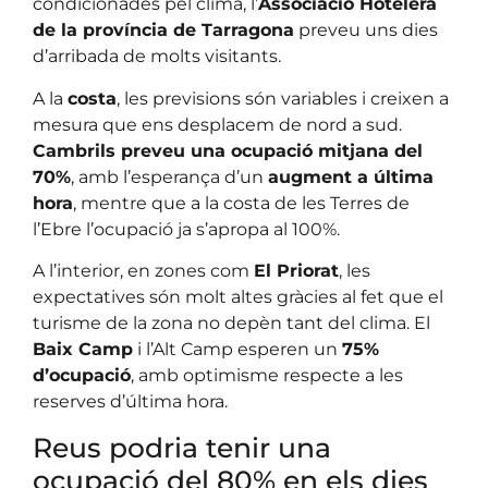
condicionades pel clima, l’
Associació Hotelera
de la província de Tarragona
preveu uns dies
d’arribada de molts visitants.
A la
costa
, les previsions són variables i creixen a
mesura que ens desplacem de nord a sud.
Cambrils preveu una ocupació mitjana del
70%
, amb l’esperança d’un
augment a última
hora
, mentre que a la costa de les Terres de
l’Ebre l’ocupació ja s’apropa al 100%.
A l’interior, en zones com
El Priorat
, les
expectatives són molt altes gràcies al fet que el
turisme de la zona no depèn tant del clima. El
Baix Camp
i l’Alt Camp esperen un
75%
d’ocupació
, amb optimisme respecte a les
reserves d’última hora.
Reus podria tenir una
ocupació del 80% en els dies