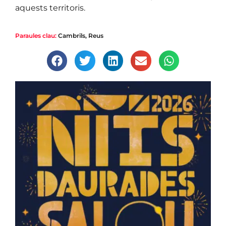
aquests territoris.
Paraules clau:
Cambrils
,
Reus