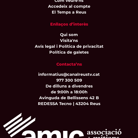
Com veure'ns
Accedeix al compte
El Temps a Reus
Enllaços d’interès
Qui som
Visita'ns
Avís legal i Política de privacitat
Política de galetes
Contacta’ns
informatius@canalreustv.cat
977 300 509
De dilluns a divendres
de 9:00h a 18:00h
Avinguda de Bellissens 42 B
REDESSA Tecno | 43204 Reus