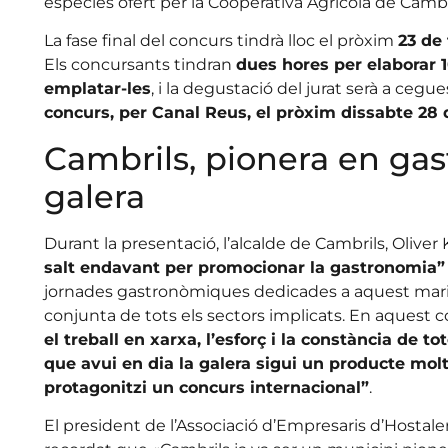
espècies ofert per la Cooperativa Agrícola de Cambr
La fase final del concurs tindrà lloc el pròxim
23 de
Els concursants tindran
dues hores per elaborar 1
emplatar-les
, i la degustació del jurat serà a cegue
concurs, per Canal Reus, el pròxim dissabte 28 
Cambrils, pionera en ga
galera
Durant la presentació, l’alcalde de Cambrils, Oliver
salt endavant per promocionar la gastronomia”
jornades gastronòmiques dedicades a aquest marisc 
conjunta de tots els sectors implicats. En aquest co
el treball en xarxa, l’esforç i la constància de t
que avui en dia la galera sigui un producte molt 
protagonitzi un concurs internacional”
.
El president de l’Associació d’Empresaris d’Hostaler