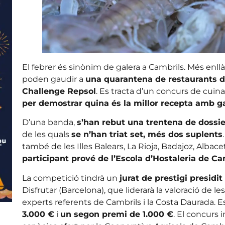
El febrer és sinònim de galera a Cambrils. Més enllà
poden gaudir a
una quarantena de restaurants d
Challenge Repsol
. Es tracta d’un concurs de cuin
per demostrar quina és la millor recepta amb g
D’una banda,
s’han rebut una trentena de dossi
de les quals
se n’han triat set, més dos suplents
també de les Illes Balears, La Rioja, Badajoz, Albace
participant prové de l’Escola d’Hostaleria de Ca
La competició tindrà un
jurat de prestigi presidi
Disfrutar (Barcelona), que liderarà la valoració de 
experts referents de Cambrils i la Costa Daurada. 
3.000 €
i
un segon premi de 1.000 €
. El concurs