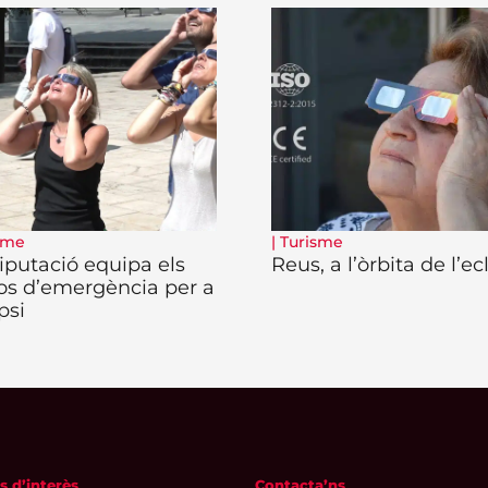
sme
|
Turisme
iputació equipa els
Reus, a l’òrbita de l’ec
os d’emergència per a
ipsi
s d’interès
Contacta’ns