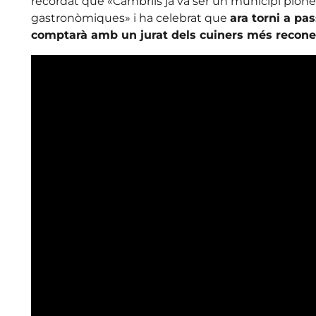
recordat que «Cambrils ja va ser un municipi pione
gastronòmiques» i ha celebrat que
ara torni a p
comptarà amb un jurat dels cuiners més recon