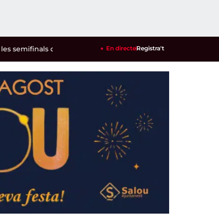
ifinals del P1 de Londres
|
Cambrils ja té a punt les zones de 
En directe
Registra't