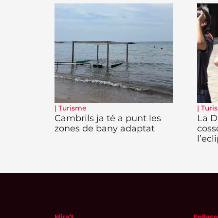
|
Turisme
|
Turi
Cambrils ja té a punt les
La D
zones de bany adaptat
coss
l’ecl
Mira’t
Enllaço