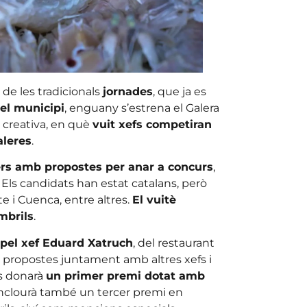
 de les tradicionals
jornades
, que ja es
el municipi
, enguany s’estrena el Galera
a creativa, en què
vuit xefs competiran
aleres
.
ers amb propostes per anar a concurs
,
. Els candidats han estat catalans, però
te i Cuenca, entre altres.
El vuitè
mbrils
.
t pel xef Eduard Xatruch
, del restaurant
les propostes juntament amb altres xefs i
Es donarà
un primer premi dotat amb
 inclourà també un tercer premi en