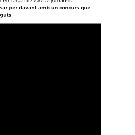
r en l’organització de jornades
assar per davant amb un concurs que
eguts
.