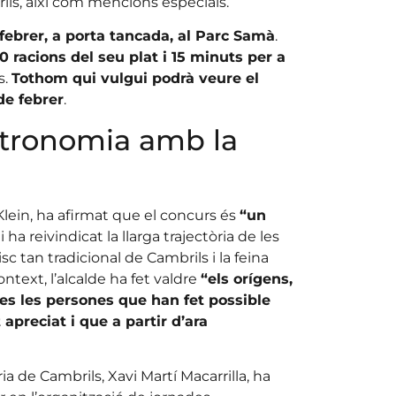
ils, així com mencions especials.
 febrer, a porta tancada, al Parc Samà
.
0 racions del seu plat i 15 minuts per a
s.
Tothom qui vulgui podrà veure el
de febrer
.
stronomia amb la
 Klein, ha afirmat que el concurs és
“un
i ha reivindicat la llarga trajectòria de les
tan tradicional de Cambrils i la feina
ntext, l’alcalde ha fet valdre
“els orígens,
otes les persones que han fet possible
apreciat i que a partir d’ara
ia de Cambrils, Xavi Martí Macarrilla, ha