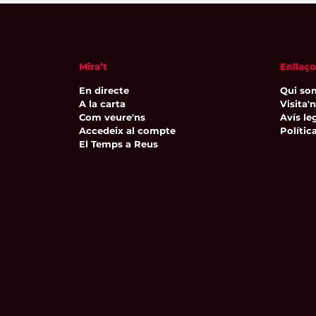
Mira’t
Enllaço
En directe
Qui so
A la carta
Visita'
Com veure'ns
Avís leg
Accedeix al compte
Polític
El Temps a Reus