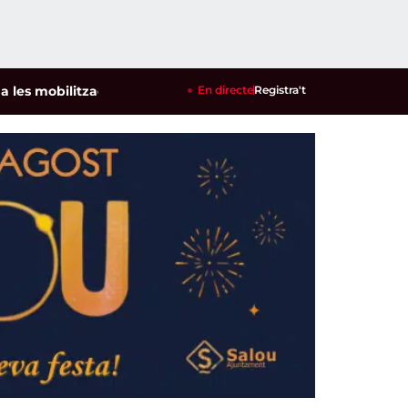
obilitzacions per defensar els cultius de la garrofa i l'ametl
En directe
Registra't