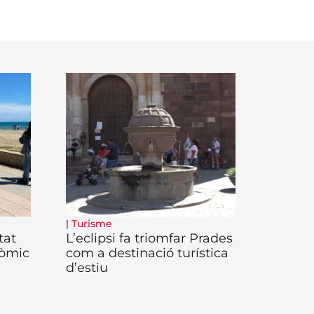
|
Turisme
tat
L’eclipsi fa triomfar Prades
nòmic
com a destinació turística
d’estiu