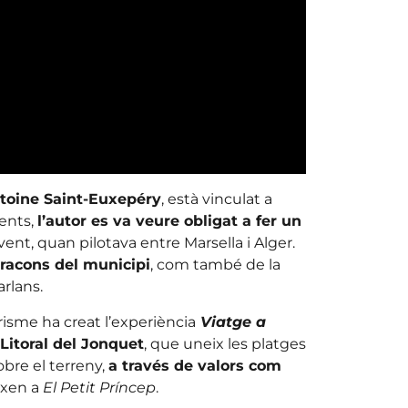
toine Saint-Euxepéry
, està vinculat a
ents,
l’autor es va veure obligat a fer un
 vent, quan pilotava entre Marsella i Alger.
 racons del municipi
, com també de la
rlans.
isme ha creat l’experiència
Viatge a
Litoral del Jonquet
, que uneix les platges
sobre el terreny,
a través de valors com
ixen a
El Petit Príncep
.