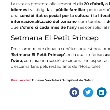
La ruta es presenta oficialment el dia
20 d’abril, a 
idiomes
i va dirigida al
públic familiar
, però també
una
sensibilitat especial per la cultura i la litera
internacionalització del turisme
, com també la
d
que
s’ofereixi cada mes de l’any
i es consolidi al 
Setmana El Petit Príncep
Precisament, per donar a conèixer aquest nou pr
‘Setmana El Petit Príncep’
, en la qual s’oferiran
ac
l’obra
, com ara una sessió de cinema, un espectacle
d’escamarlans pels restaurants de l’Hospitalet.
Paraules clau:
Turisme
,
Vandellòs i l'Hospitalet de l'Infant