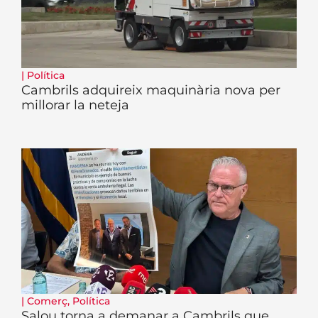
|
Política
Cambrils adquireix maquinària nova per
millorar la neteja
|
Comerç
,
Política
Salou torna a demanar a Cambrils que