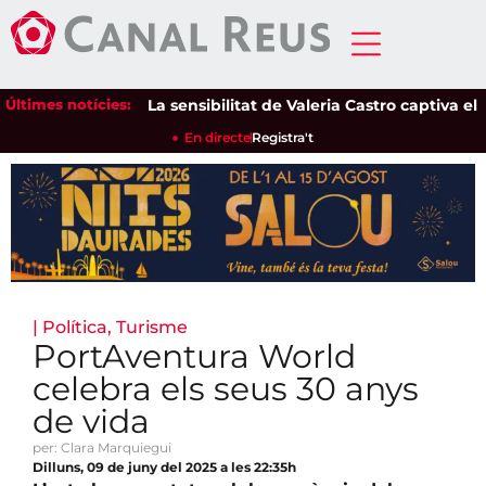
Últimes notícies:
La sensibilitat de Valeria Castro captiva el púb
En directe
Registra't
|
Política
,
Turisme
PortAventura World
celebra els seus 30 anys
de vida
per: Clara Marquiegui
Dilluns, 09 de juny del 2025 a les 22:35h