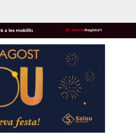
mobilitzacions per defensar els cultius de la garrofa i l'amet
En directe
Registra't