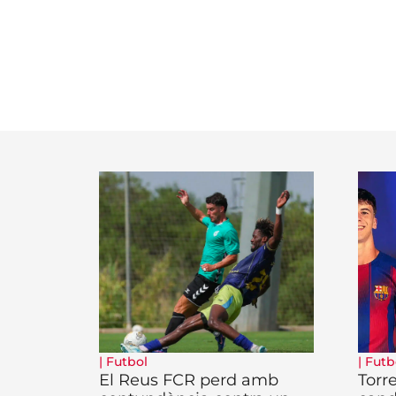
|
Futbol
|
Futb
El Reus FCR perd amb
Torr