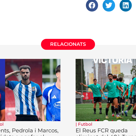
RELACIONATS
ol
|
Futbol
ents, Pedrola i Marcos,
El Reus FCR queda