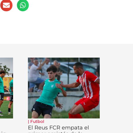
|
Futbol
El Reus FCR empata el