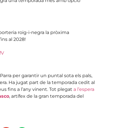
i-negra una temporada més amb opció
orteria roig-i-negra la pròxima
ins al 2028!
fV
Parra per garantir un puntal sota els pals,
ra. Ha jugat part de la temporada cedit al
s fins a l’any vinent. Tot plegat
a l’espera
asco
, artífex de la gran temporada del