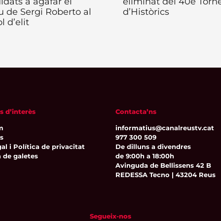
idats a agafar el
eliminat del 40è Torn
eu de Sergi Roberto al
d’Històrics
l d’elit
s d’interès
Contacta’ns
m
informatius@canalreustv.cat
ns
977 300 509
al i Política de privacitat
De dilluns a divendres
a de galetes
de 9:00h a 18:00h
Avinguda de Bellissens 42 B
REDESSA Tecno | 43204 Reus
Segueix-nos