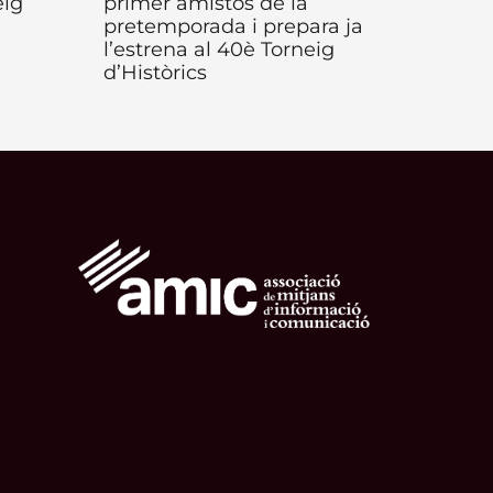
eig
primer amistós de la
pretemporada i prepara ja
l’estrena al 40è Torneig
d’Històrics