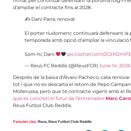
firmat per continuar defensant la porteria roig-
d’ampliar el contracte fins al 2028.
✍️ Dani Parra, renovat
El porter riudomenc continuarà defensant la p
temporada amb opció d’ampliar la vinculació f
Som-hi, Dani
pic.twitter.com/ZGtM2mP3
— Reus FC Reddis (@ReusFCR)
June 14, 2026
Després de la baixa d’Álvaro Pacheco, calia renovar 
tot i que no es descarta el retorn de Pepo Campane
Mollerussa, però que té contracte vigent amb el Reu
que es concreti el futur de l’entrenador
Marc Carr
Reus Futbol Club Reddis.
Paraules clau:
Reus
,
Reus Futbol Club Reddis