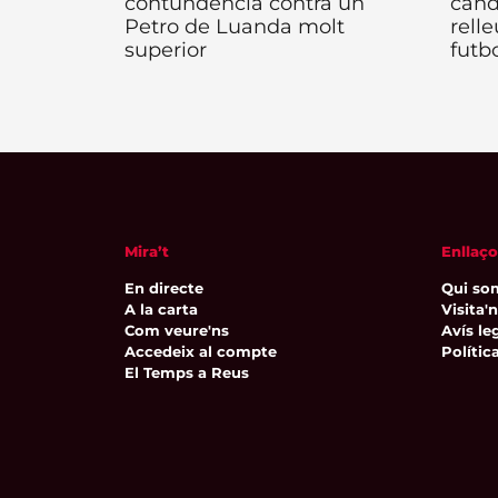
contundència contra un
cand
Petro de Luanda molt
rell
superior
futbo
Mira’t
Enllaço
En directe
Qui so
A la carta
Visita'
Com veure'ns
Avís leg
Accedeix al compte
Polític
El Temps a Reus