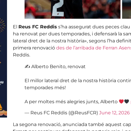
El
Reus FC Reddis
s’ha assegurat dues peces clau
ha renovat per dues temporades, i defensarà la samar
lateral dret de la nostra història», segons l’ha defin
primera renovació
des de l’arribada de Ferran Asen
Reddis.
✍️ Alberto Benito, renovat
El millor lateral dret de la nostra història co
temporades més!
A per moltes més alegries junts, Alberto
— Reus FC Reddis (@ReusFCR)
June 12, 2026
La segona renovació, anunciada també aquest cap