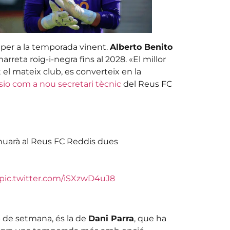
 per a la temporada vinent.
Alberto Benito
reta roig-i-negra fins al 2028. «El millor
it el mateix club, es converteix en la
sio com a nou secretari tècnic
del Reus FC
ntinuarà al Reus FC Reddis dues
pic.twitter.com/iSXzwD4uJ8
 de setmana, és la de
Dani Parra
, que ha