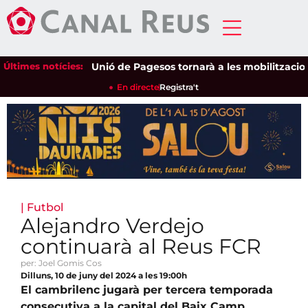
Últimes notícies:
Unió de Pagesos tornarà a les mobilitzacions per
En directe
Registra't
|
Futbol
Alejandro Verdejo
continuarà al Reus FCR
per: Joel Gomis Cos
Dilluns, 10 de juny del 2024 a les 19:00h
El cambrilenc jugarà per tercera temporada
consecutiva a la capital del Baix Camp.