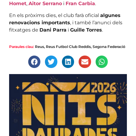
Homet
,
Aitor Serrano
i
Fran Carbia
.
En els pròxims dies, el club farà oficial
algunes
renovacions importants
, i també l’anunci dels
fitxatges de
Dani Parra
i
Guille Torres
.
Paraules clau:
Reus
,
Reus Futbol Club Reddis
,
Segona Federació