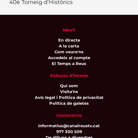
40è Torneig d’Històrics
Mira’t
En directe
A la carta
Com veure'ns
Accedeix al compte
El Temps a Reus
Enllaços d’interès
Qui som
Visita'ns
Avís legal i Política de privacitat
Política de galetes
Contacta’ns
informatius@canalreustv.cat
977 300 509
De dilluns a divendres