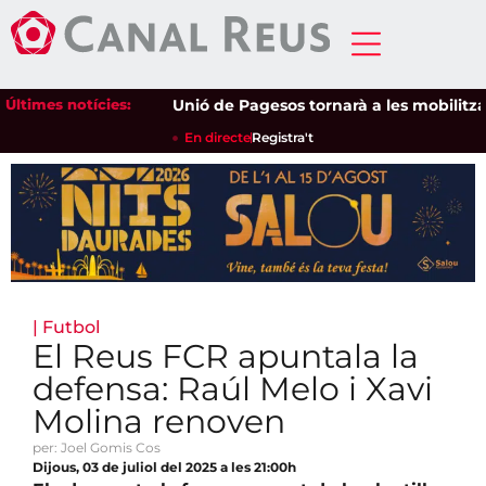
Últimes notícies:
Unió de Pagesos tornarà a les mobilitzacion
En directe
Registra't
|
Futbol
El Reus FCR apuntala la
defensa: Raúl Melo i Xavi
Molina renoven
per: Joel Gomis Cos
Dijous, 03 de juliol del 2025 a les 21:00h