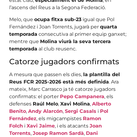
estat clau,
especialment el de Molina
, en
l’ascens del Reus a la Segona Federació.
Melo, que
ocupa fitxa sub-23
igual que Pol
Fernández i Joan Torrents, jugarà per
quarta
temporada
consecutiva al primer equip ganxet;
mentre que
Molina viurà la seva tercera
temporada
al club reusenc.
Catorze jugadors confirmats
A mesura que passen els dies,
la plantilla del
Reus FCR 2025-2026 està més definida
. Ara
mateix, Marc Carrasco ja té catorze jugadors
confirmats: el porter
Pepo Campanera
, els
defenses
Raúl Melo
,
Xavi Molina
,
Alberto
Benito
,
Andy Alarcón
,
Sergi Casals
i
Pol
Fernández
, els migcampistes
Ramon
Folch
i
Xavi Jaime
, i els atacants
Joan
Torrents
,
Josep Ramon Sardà
,
Dani