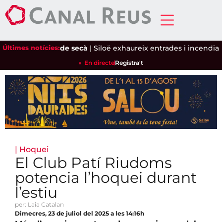
fa i l'ametlla de secà
Últimes notícies:
|
Siloë exhaureix entrades i incendia el 
En directe
Registra't
|
Hoquei
El Club Patí Riudoms
potencia l’hoquei durant
l’estiu
per: Laia Catalan
Dimecres, 23 de juliol del 2025 a les 14:16h