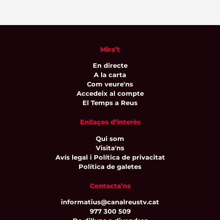
Mira’t
En directe
A la carta
Com veure'ns
Accedeix al compte
El Temps a Reus
Enllaços d’interès
Qui som
Visita'ns
Avís legal i Política de privacitat
Política de galetes
Contacta’ns
informatius@canalreustv.cat
977 300 509