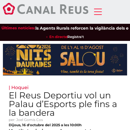
Últimes notícies:
Els Agents Rurals reforcen la vigilància dels espai
En directe
Registra't
|
Hoquei
El Reus Deportiu vol un
Palau d’Esports ple fins a
la bandera
per: Joel Gomis Cos
Dijous, 16 d'octubre del 2025 a les 10:00h