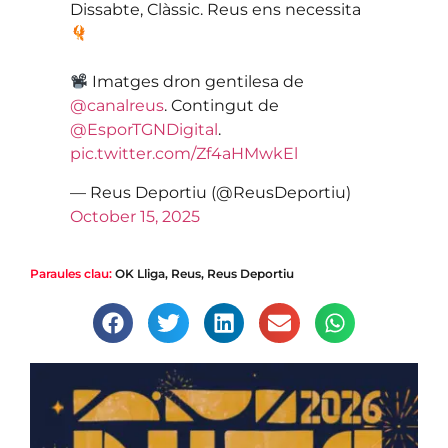
Dissabte, Clàssic. Reus ens necessita
Imatges dron gentilesa de
@canalreus
. Contingut de
@EsporTGNDigital
.
pic.twitter.com/Zf4aHMwkEl
— Reus Deportiu (@ReusDeportiu)
October 15, 2025
Paraules clau:
OK Lliga
,
Reus
,
Reus Deportiu