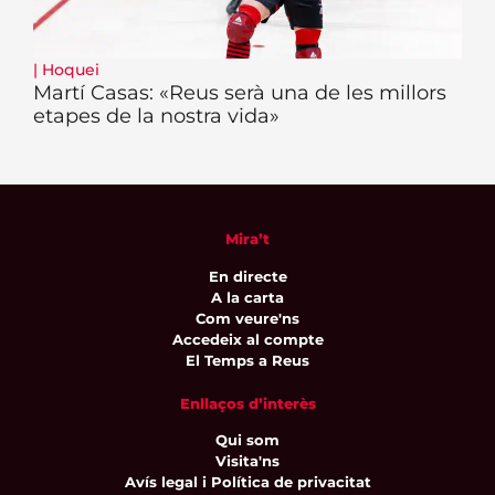
|
Hoquei
Martí Casas: «Reus serà una de les millors
etapes de la nostra vida»
Mira’t
En directe
A la carta
Com veure'ns
Accedeix al compte
El Temps a Reus
Enllaços d’interès
Qui som
Visita'ns
Avís legal i Política de privacitat