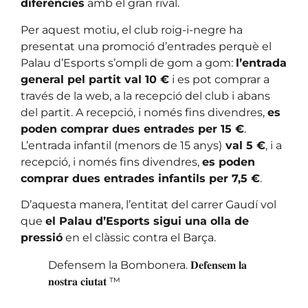
diferències
amb el gran rival.
Per aquest motiu, el club roig-i-negre ha
presentat una promoció d’entrades perquè el
Palau d’Esports s’ompli de gom a gom:
l’entrada
general pel partit val 10 €
i es pot comprar a
través de la web, a la recepció del club i abans
del partit. A recepció, i només fins divendres,
es
poden comprar dues entrades per 15 €
.
L’entrada infantil (menors de 15 anys)
val 5 €
, i a
recepció, i només fins divendres,
es poden
comprar dues entrades infantils per 7,5 €
.
D’aquesta manera, l’entitat del carrer Gaudí vol
que
el Palau d’Esports sigui una olla de
pressió
en el clàssic contra el Barça.
Defensem la Bombonera. 𝐃𝐞𝐟𝐞𝐧𝐬𝐞𝐦 𝐥𝐚
𝐧𝐨𝐬𝐭𝐫𝐚 𝐜𝐢𝐮𝐭𝐚𝐭 ™️