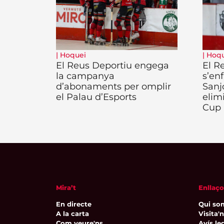
|
Hoquei
|
Hoqu
El Reus Deportiu engega
El R
la campanya
s’enf
d’abonaments per omplir
Sanj
el Palau d’Esports
elim
Cup
Mira’t
Enllaço
En directe
Qui so
A la carta
Visita'
Com veure'ns
Avís leg