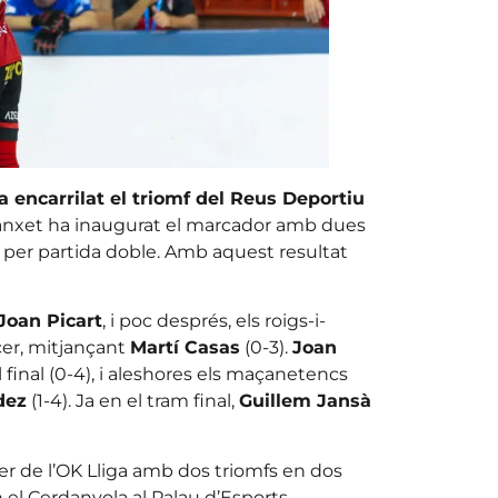
 encarrilat el triomf del Reus Deportiu
t ganxet ha inaugurat el marcador amb dues
 per partida doble. Amb aquest resultat
Joan Picart
, i poc després, els roigs-i-
rcer, mitjançant
Martí Casas
(0-3).
Joan
final (0-4), i aleshores els maçanetencs
dez
(1-4). Ja en el tram final,
Guillem Jansà
er de l’OK Lliga amb dos triomfs en dos
n el Cerdanyola al Palau d’Esports