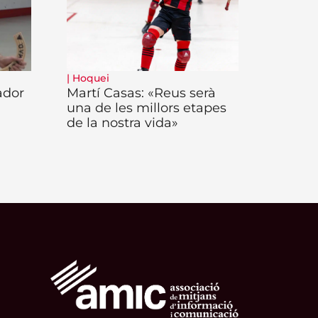
|
Hoquei
ador
Martí Casas: «Reus serà
una de les millors etapes
de la nostra vida»