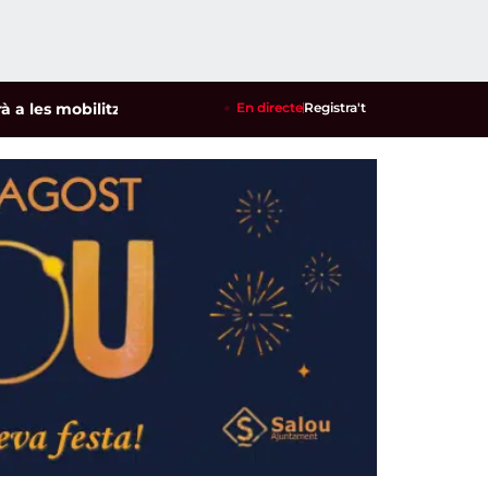
mobilitzacions per defensar els cultius de la garrofa i l'amet
En directe
Registra't