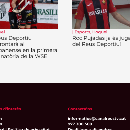
ei
|
Esports
,
Hoquei
eus Deportiu
Roc Pujadas ja és jug
rontarà al
del Reus Deportiu!
oanense en la primera
inatòria de la WSE
s d’interès
Contacta’ns
m
informatius@canalreustv.cat
ns
977 300 509
al i Política de privacitat
De dilluns a divendres