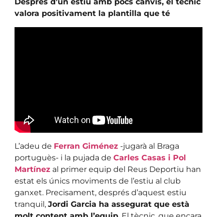
Després d’un estiu amb pocs canvis, el tècnic
valora positivament la plantilla que té
L’adeu de
Ferran Giménez
-jugarà al Braga
portuguès- i la pujada de
Carles Casas i Pol
Martínez
al primer equip del Reus Deportiu han
estat els únics moviments de l’estiu al club
ganxet. Precisament, després d’aquest estiu
tranquil,
Jordi Garcia ha assegurat que està
molt content amb l’equip
. El tècnic, que encara