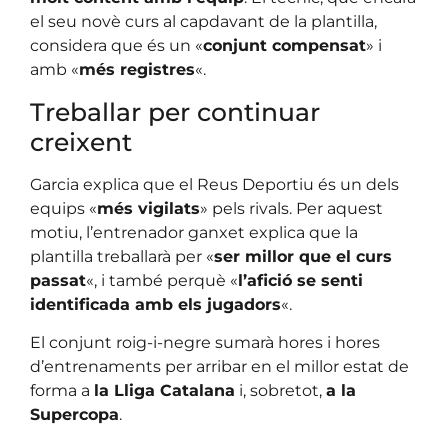
el seu novè curs al capdavant de la plantilla,
considera que és un «
conjunt compensat
» i
amb «
més registres
«.
Treballar per continuar
creixent
Garcia explica que el Reus Deportiu és un dels
equips «
més vigilats
» pels rivals. Per aquest
motiu, l’entrenador ganxet explica que la
plantilla treballarà per «
ser millor que el curs
passat
«, i també perquè «
l’afició se senti
identificada amb els jugadors
«.
El conjunt roig-i-negre sumarà hores i hores
d’entrenaments per arribar en el millor estat de
forma a
la Lliga Catalana
i, sobretot,
a la
Supercopa
.