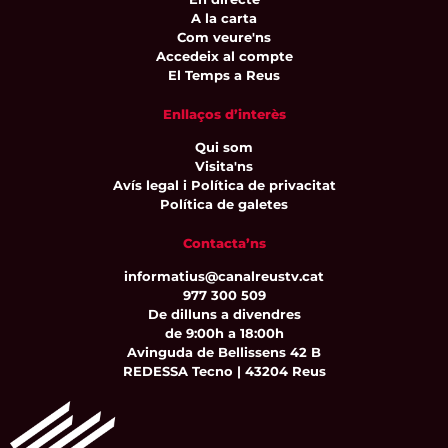
A la carta
Com veure'ns
Accedeix al compte
El Temps a Reus
Enllaços d’interès
Qui som
Visita'ns
Avís legal i Política de privacitat
Política de galetes
Contacta’ns
informatius@canalreustv.cat
977 300 509
De dilluns a divendres
de 9:00h a 18:00h
Avinguda de Bellissens 42 B
REDESSA Tecno | 43204 Reus