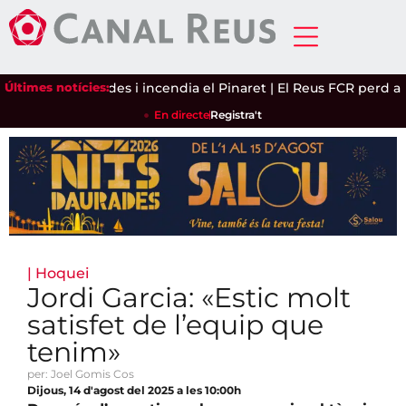
haureix entrades i incendia el Pinaret
Últimes notícies:
|
El Reus FCR perd amb c
En directe
Registra't
|
Hoquei
Jordi Garcia: «Estic molt
satisfet de l’equip que
tenim»
per: Joel Gomis Cos
Dijous, 14 d'agost del 2025 a les 10:00h