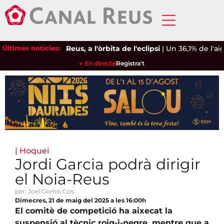
Últimes notícies:
Reus, a l'òrbita de l'eclipsi
|
Un 36,1% de l'aigua
En directe
Registra't
|
Hoquei
Jordi Garcia podrà dirigir
el Noia-Reus
per: Joel Gomis Cos
Dimecres, 21 de maig del 2025 a les 16:00h
El comitè de competició ha aixecat la
suspensió al tècnic roig-i-negre, mentre que a