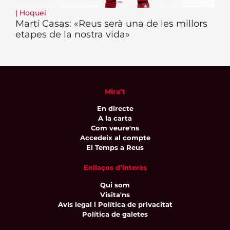
|
Hoquei
Martí Casas: «Reus serà una de les millors
etapes de la nostra vida»
Mira’t
En directe
A la carta
Com veure'ns
Accedeix al compte
El Temps a Reus
Enllaços d’interès
Qui som
Visita'ns
Avís legal i Política de privacitat
Política de galetes