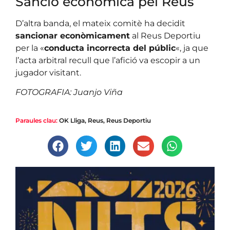
Sanció econòmica pel Reus
D’altra banda, el mateix comitè ha decidit
sancionar econòmicament
al Reus Deportiu
per la «
conducta incorrecta del públic
«, ja que
l’acta arbitral recull que l’afició va escopir a un
jugador visitant.
FOTOGRAFIA: Juanjo Viña
Paraules clau:
OK Lliga
,
Reus
,
Reus Deportiu