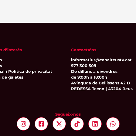
s d’interès
Contacta’ns
m
informatius@canalreustv.cat
ns
977 300 509
al i Política de privacitat
De dilluns a divendres
a de galetes
de 9:00h a 18:00h
Avinguda de Bellissens 42 B
REDESSA Tecno | 43204 Reus
Segueix-nos