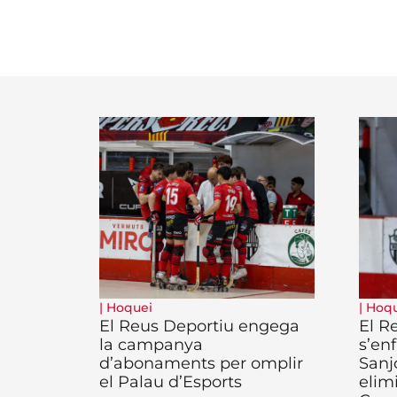
|
Hoquei
|
Hoqu
El Reus Deportiu engega
El R
la campanya
s’enf
d’abonaments per omplir
Sanj
el Palau d’Esports
elim