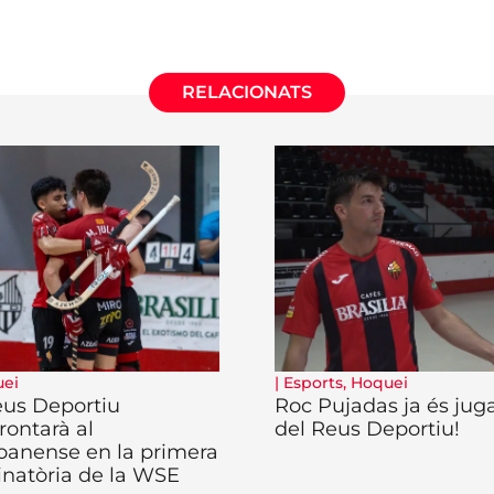
RELACIONATS
ei
|
Esports
,
Hoquei
eus Deportiu
Roc Pujadas ja és jug
rontarà al
del Reus Deportiu!
oanense en la primera
inatòria de la WSE