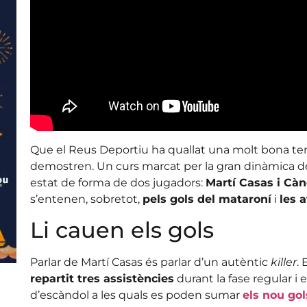
Que el Reus Deportiu ha quallat una molt bona temp
demostren. Un curs marcat per la gran dinàmica de
estat de forma de dos jugadors:
Martí Casas i Càn
s’entenen, sobretot,
pels gols del mataroní
i
les 
Li cauen els gols
Parlar de Martí Casas és parlar d’un autèntic
killer
.
repartit tres assistències
durant la fase regular i e
d’escàndol a les quals es poden sumar
els nou gol