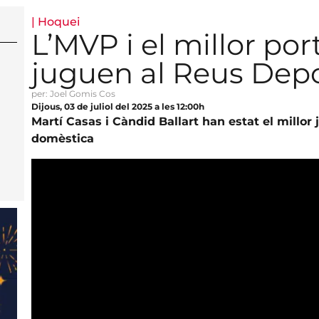
|
Hoquei
L’MVP i el millor por
juguen al Reus Depo
per: Joel Gomis Cos
Dijous, 03 de juliol del 2025 a les 12:00h
Martí Casas i Càndid Ballart han estat el millor 
domèstica