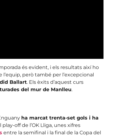
orada és evident, i els resultats així ho
 l’equip, però també per l’excepcional
did Ballart
. Els èxits d’aquest curs
aturades del mur de Manlleu
.
 Enguany
ha marcat trenta-set gols i ha
l play-off de l’OK Lliga, unes xifres
s
entre la semifinal i la final de la Copa del