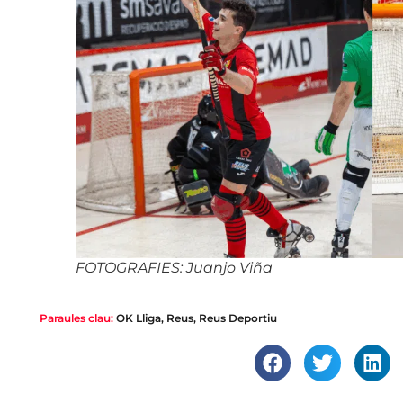
FOTOGRAFIES: Juanjo Viña
Paraules clau:
OK Lliga
,
Reus
,
Reus Deportiu