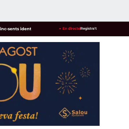
s identificats en un dispositiu policial contra la multireinci
En directe
Registra't