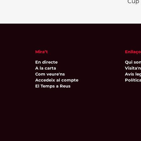
Cup
Mira’t
Enllaço
En directe
Qui so
A la carta
Visita'
Com veure'ns
Avís leg
Accedeix al compte
Polític
El Temps a Reus