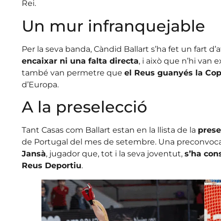
Rei.
Un mur infranquejable
Per la seva banda, Càndid Ballart s’ha fet un fart d’a
encaixar ni una falta directa
, i això que n’hi van
també van permetre que
el Reus guanyés la Co
d’Europa.
A la preselecció
Tant Casas com Ballart estan en la llista de la
prese
de Portugal del mes de setembre. Una preconvocat
Jansà
, jugador que, tot i la seva joventut,
s’ha con
Reus Deportiu
.