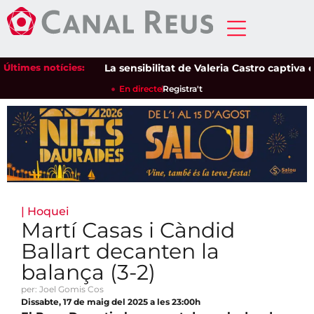
Últimes notícies:
La sensibilitat de Valeria Castro captiva el pú
En directe
Registra't
|
Hoquei
Martí Casas i Càndid
Ballart decanten la
balança (3-2)
per: Joel Gomis Cos
Dissabte, 17 de maig del 2025 a les 23:00h