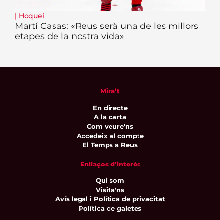
|
Hoquei
Martí Casas: «Reus serà una de les millors
etapes de la nostra vida»
Mira’t
En directe
A la carta
Com veure'ns
Accedeix al compte
El Temps a Reus
Enllaços d’interès
Qui som
Visita'ns
Avís legal i Política de privacitat
Política de galetes