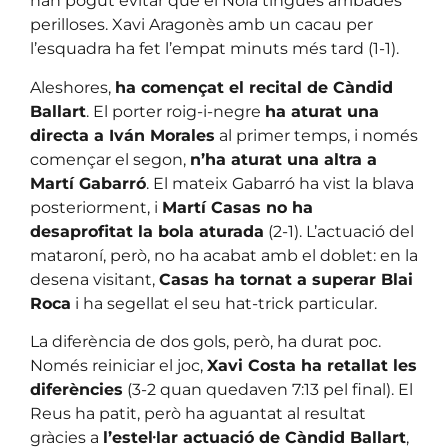
han pogut evitar que el Noia tingués arribades
perilloses. Xavi Aragonès amb un cacau per
l’esquadra ha fet l’empat minuts més tard (1-1).
Aleshores,
ha començat el recital de Càndid
Ballart
. El porter roig-i-negre
ha aturat una
directa a Iván Morales
al primer temps, i només
començar el segon,
n’ha aturat una altra a
Martí Gabarró
. El mateix Gabarró ha vist la blava
posteriorment, i
Martí Casas no ha
desaprofitat la bola aturada
(2-1). L’actuació del
mataroní, però, no ha acabat amb el doblet: en la
desena visitant,
Casas ha tornat a superar Blai
Roca
i ha segellat el seu hat-trick particular.
La diferència de dos gols, però, ha durat poc.
Només reiniciar el joc,
Xavi Costa ha retallat les
diferències
(3-2 quan quedaven 7:13 pel final). El
Reus ha patit, però ha aguantat al resultat
gràcies a
l’estel·lar actuació de Càndid Ballart
,