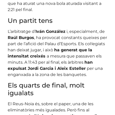
que ha aturat una nova bola aturada visitant a
2:21 pel final.
Un partit tens
L’arbitratge d’
Iván González
i, especialment, de
Raúl Burgos
, ha provocat constants queixes per
part de l’afició del Palau d’Esports. Els col·legiats
han deixat jugar, i això
ha generat que la
intensitat creixés
a mesura que passaven els
minuts. A 11:43 per al final, els àrbitres
han
expulsat Jordi Garcia i Aleix Esteller
per una
enganxada a la zona de les banquetes.
Els quarts de final, molt
igualats
El Reus-Noia és, sobre el paper, una de les
eliminatòries més igualades. Però fins al