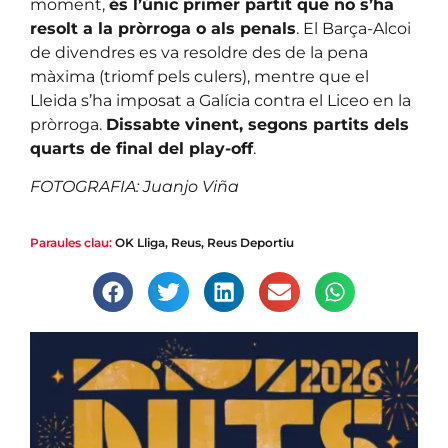
moment,
és l’únic primer partit que no s’ha
resolt a la pròrroga o als penals
. El Barça-Alcoi
de divendres es va resoldre des de la pena
màxima (triomf pels culers), mentre que el
Lleida s’ha imposat a Galícia contra el Liceo en la
pròrroga.
Dissabte vinent, segons partits dels
quarts de final del play-off
.
FOTOGRAFIA: Juanjo Viña
Paraules clau:
OK Lliga
,
Reus
,
Reus Deportiu