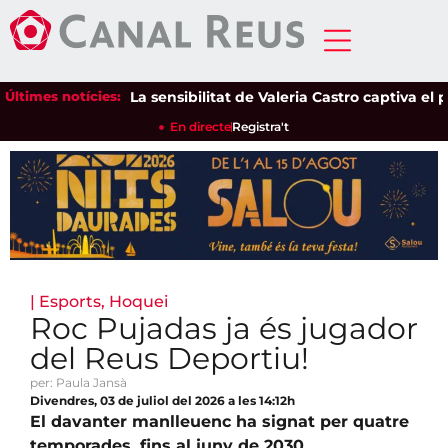
Últimes notícies:
La sensibilitat de Valeria Castro captiva el públi
En directe
Registra't
|
Esports
,
Hoquei
Roc Pujadas ja és jugador
del Reus Deportiu!
per: Paula Jansà
Divendres, 03 de juliol del 2026 a les 14:12h
El davanter manlleuenc ha signat per quatre
temporades, fins al juny de 2030