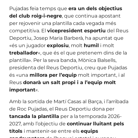
Pujadas feia temps que
era un dels objectius
del club roig-i-negre
, que continua apostant
per rejovenir una plantilla cada vegada més
competitiva. El
vicepresident esportiu
del Reus
Deportiu, Josep Maria Barberà, ha apuntat que
«és un jugador
explosiu
, molt
humil
i molt
treballador
«, que és el que pretenem dins de la
plantilla». Per la seva banda, Mònica Balsells,
presidenta del Reus Deportiu, creu que Pujadas
és «una
millora per l’equip
molt important, i al
Reus
donarà un salt propi i a l’equip molt
important
«.
Amb la sortida de Martí Casas al Barça, i l’arribada
de Roc Pujadas, el Reus Deportiu dona per
tancada la plantilla
per a la temporada 2026-
2027, amb l’objectiu de
continuar
lluitant pels
títols
i mantenir-se entre els
equips