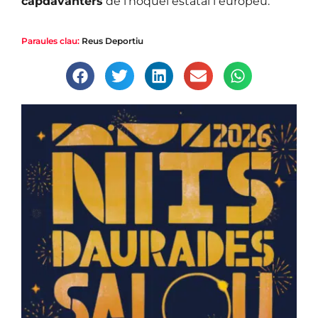
capdavanters
de l’hoquei estatal i europeu.
Paraules clau:
Reus Deportiu