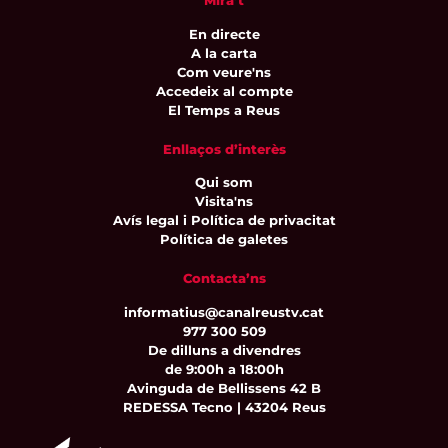
Mira’t
En directe
A la carta
Com veure'ns
Accedeix al compte
El Temps a Reus
Enllaços d’interès
Qui som
Visita'ns
Avís legal i Política de privacitat
Política de galetes
Contacta’ns
informatius@canalreustv.cat
977 300 509
De dilluns a divendres
de 9:00h a 18:00h
Avinguda de Bellissens 42 B
REDESSA Tecno | 43204 Reus