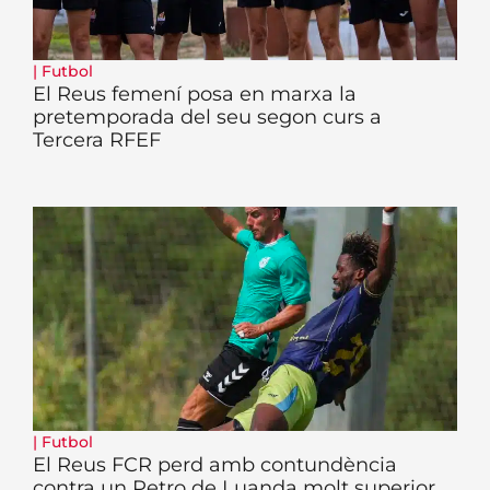
|
Futbol
El Reus femení posa en marxa la
pretemporada del seu segon curs a
Tercera RFEF
|
Futbol
El Reus FCR perd amb contundència
contra un Petro de Luanda molt superior