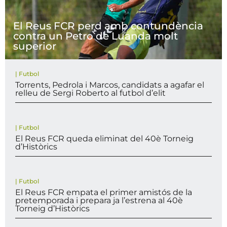
El Reus FCR perd amb contundència
contra un Petro de Luanda molt
superior
|
Futbol
Torrents, Pedrola i Marcos, candidats a agafar el
relleu de Sergi Roberto al futbol d’elit
|
Futbol
El Reus FCR queda eliminat del 40è Torneig
d’Històrics
|
Futbol
El Reus FCR empata el primer amistós de la
pretemporada i prepara ja l’estrena al 40è
Torneig d’Històrics