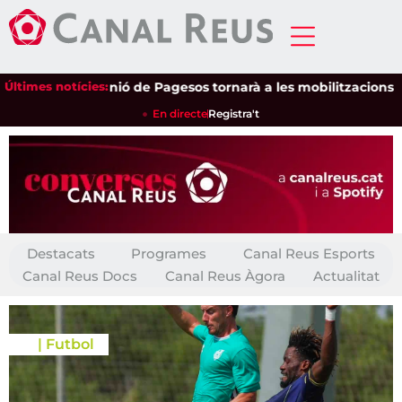
Últimes notícies:
Unió de Pagesos tornarà a les mobilitzacions per defen
En directe
Registra't
Destacats
Programes
Canal Reus Esports
Canal Reus Docs
Canal Reus Àgora
Actualitat
|
Futbol