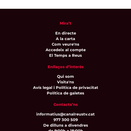
Mira’t
En directe
A la carta
Com veure'ns
Accedeix al compte
El Temps a Reus
Enllaços d’interès
Qui som
Visita'ns
Avís legal i Política de privacitat
Política de galetes
Contacta’ns
informatius@canalreustv.cat
977 300 509
De dilluns a divendres
de 9:00h a 18:00h