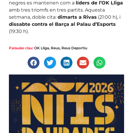
negres es mantenen com a
líders de l’OK Lliga
amb tres triomfs en tres partits. Aquesta
setmana, doble cita:
dimarts a Rivas
(21:00 h), i
dissabte contra el Barça al Palau d’Esports
(19:30 h).
Paraules clau:
OK Lliga
,
Reus
,
Reus Deportiu