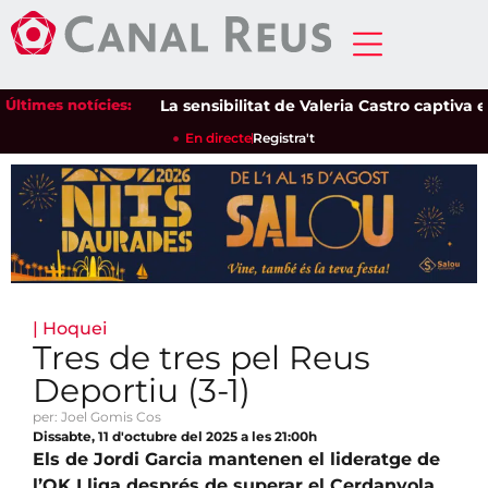
Últimes notícies:
La sensibilitat de Valeria Castro captiva el pú
En directe
Registra't
|
Hoquei
Tres de tres pel Reus
Deportiu (3-1)
per: Joel Gomis Cos
Dissabte, 11 d'octubre del 2025 a les 21:00h
Els de Jordi Garcia mantenen el lideratge de
l’OK Lliga després de superar el Cerdanyola