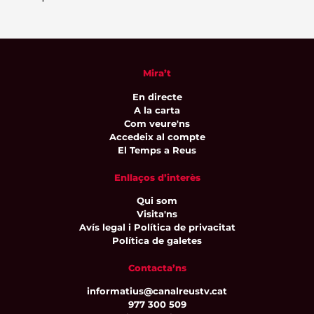
Mira’t
En directe
A la carta
Com veure'ns
Accedeix al compte
El Temps a Reus
Enllaços d’interès
Qui som
Visita'ns
Avís legal i Política de privacitat
Política de galetes
Contacta’ns
informatius@canalreustv.cat
977 300 509