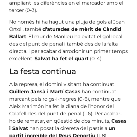
ampliant les diferències en el marcador amb el
tercer (0-3).
No només hi ha hagut una pluja de gols al Joan
Ortoll, també
d’aturades de mèrit de Càndid
Ballart
. El mur de Manlleu ha evitat el gol local
des del punt de penal i també des de la falta
directa. I per acabar d’arrodonir un primer temps
excel·lent,
Salvat ha fet el quart
(0-4).
La festa continua
A la represa, el domini visitant ha continuat.
Guillem Jansà i Martí Casas
han continuat
marcant pels roigs-i-negres (0-6), mentre que
Aleix Marimón ha fet la diana de l’honor del
Calafell des del punt de penal (1-6). Per acabar-
ho de rematar, en qüestió de dos minuts,
Casas
i Salvat
han posat la cirereta del pastís a
un
partit increïble del Reus Deportiu
(1-8).