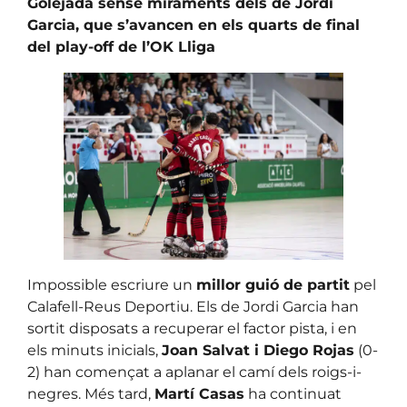
Golejada sense miraments dels de Jordi
Garcia, que s’avancen en els quarts de final
del play-off de l’OK Lliga
Impossible escriure un
millor guió de partit
pel
Calafell-Reus Deportiu. Els de Jordi Garcia han
sortit disposats a recuperar el factor pista, i en
els minuts inicials,
Joan Salvat i Diego Rojas
(0-
2) han començat a aplanar el camí dels roigs-i-
negres. Més tard,
Martí Casas
ha continuat