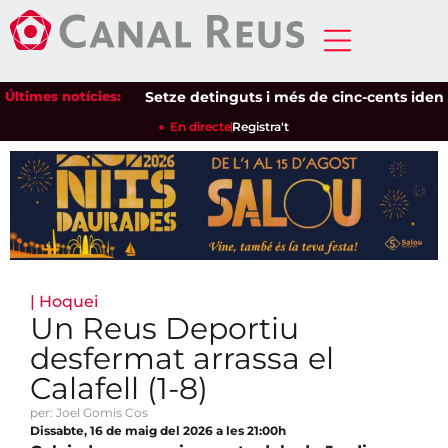
Últimes notícies:
Setze detinguts i més de cinc-cents identifica
En directe
Registra't
|
Hoquei
Un Reus Deportiu
desfermat arrassa el
Calafell (1-8)
per: Joel Gomis Cos
Dissabte, 16 de maig del 2026 a les 21:00h