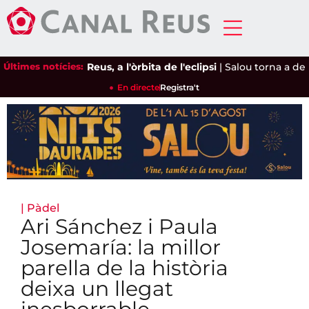
Últimes notícies:
Reus, a l'òrbita de l'eclipsi
|
Salou torna a demana
En directe
Registra't
|
Pàdel
Ari Sánchez i Paula
Josemaría: la millor
parella de la història
deixa un llegat