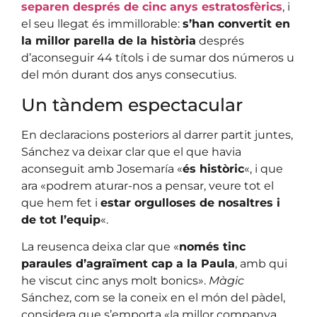
separen després de cinc anys estratosfèrics
, i
el seu llegat és immillorable:
s’han convertit en
la millor parella de la història
després
d’aconseguir 44 títols i de sumar dos números u
del món durant dos anys consecutius.
Un tàndem espectacular
En declaracions posteriors al darrer partit juntes,
Sánchez va deixar clar que el que havia
aconseguit amb Josemaría «
és històric
«, i que
ara «podrem aturar-nos a pensar, veure tot el
que hem fet i
estar orgulloses de nosaltres i
de tot l’equip
«.
La reusenca deixa clar que «
només tinc
paraules d’agraïment cap a la Paula
, amb qui
he viscut cinc anys molt bonics».
Màgic
Sánchez, com se la coneix en el món del pàdel,
considera que s’emporta «la millor companya