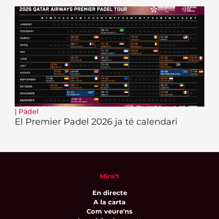
|
Pàdel
El Premier Padel 2026 ja té calendari
Mira’t
En directe
A la carta
Com veure'ns