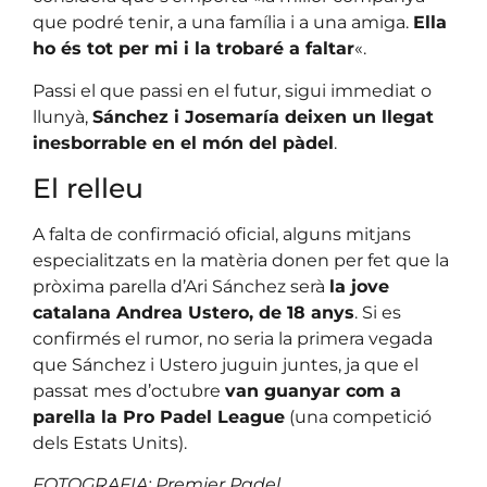
que podré tenir, a una família i a una amiga.
Ella
ho és tot per mi i la trobaré a faltar
«.
Passi el que passi en el futur, sigui immediat o
llunyà,
Sánchez i Josemaría deixen un llegat
inesborrable en el món del pàdel
.
El relleu
A falta de confirmació oficial, alguns mitjans
especialitzats en la matèria donen per fet que la
pròxima parella d’Ari Sánchez serà
la jove
catalana Andrea Ustero, de 18 anys
. Si es
confirmés el rumor, no seria la primera vegada
que Sánchez i Ustero juguin juntes, ja que el
passat mes d’octubre
van guanyar com a
parella la Pro Padel League
(una competició
dels Estats Units).
FOTOGRAFIA: Premier Padel