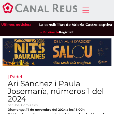
Últimes notícies:
La sensibilitat de Valeria Castro captiva el p
En directe
Registra't
|
Pàdel
Ari Sánchez i Paula
Josemaría, números 1 del
2024
per: Joel Gomis Cos
Diumenge, 17 de novembre del 2024 a les 18:00h