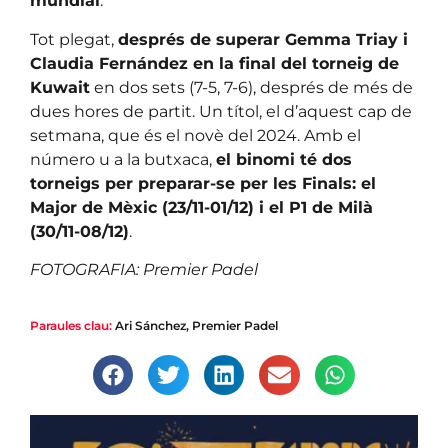
mundial
.
Tot plegat,
després de superar Gemma Triay i
Claudia Fernández en la final del torneig de
Kuwait
en dos sets (7-5, 7-6), després de més de
dues hores de partit. Un títol, el d’aquest cap de
setmana, que és el novè del 2024. Amb el
número u a la butxaca,
el binomi té dos
torneigs per preparar-se per les Finals: el
Major de Mèxic (23/11-01/12) i el P1 de Milà
(30/11-08/12)
.
FOTOGRAFIA: Premier Padel
Paraules clau:
Ari Sánchez
,
Premier Padel