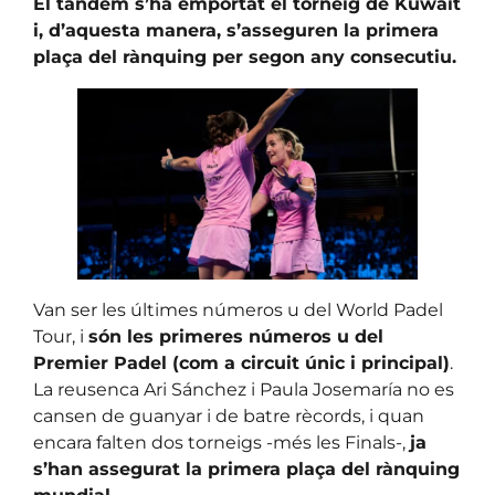
El tàndem s’ha emportat el torneig de Kuwait
i, d’aquesta manera, s’asseguren la primera
plaça del rànquing per segon any consecutiu.
Van ser les últimes números u del World Padel
Tour, i
són les primeres números u del
Premier Padel (com a circuit únic i principal)
.
La reusenca Ari Sánchez i Paula Josemaría no es
cansen de guanyar i de batre rècords, i quan
encara falten dos torneigs -més les Finals-,
ja
s’han assegurat la primera plaça del rànquing