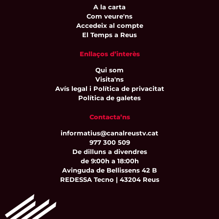
A la carta
Com veure'ns
Accedeix al compte
El Temps a Reus
Enllaços d’interès
Qui som
Visita'ns
Avís legal i Política de privacitat
Política de galetes
Contacta’ns
informatius@canalreustv.cat
977 300 509
De dilluns a divendres
de 9:00h a 18:00h
Avinguda de Bellissens 42 B
REDESSA Tecno | 43204 Reus