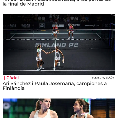
la final de Madrid
agost 4, 2024
|
Pàdel
Ari Sánchez i Paula Josemaría, campiones a
Finlàndia