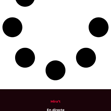
Mira’t
En directe