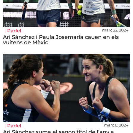
març 22, 2024
|
Pàdel
Ari Sánchez i Paula Josemaría cauen en els
vuitens de Mèxic
març 8, 2024
|
Pàdel
Ari Sánchez suma el segon títol de l’any a