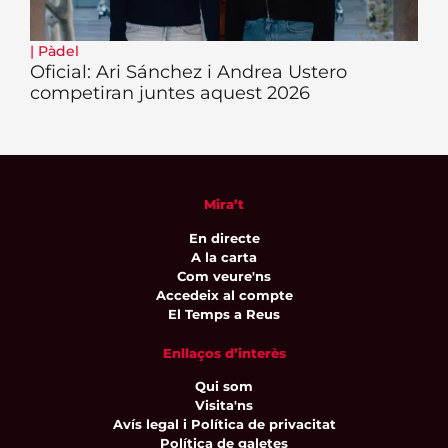
|
Pàdel
Oficial: Ari Sánchez i Andrea Ustero
competiran juntes aquest 2026
Mira’t
En directe
A la carta
Com veure'ns
Accedeix al compte
El Temps a Reus
Enllaços d’interès
Qui som
Visita'ns
Avís legal i Política de privacitat
Política de galetes