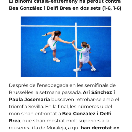
El binomi català-extremeny ha perdut contra
Bea González i Delfi Brea en dos sets (1-6, 1-6)
Després de l’ensopegada en les semifinals de
Brussel·les la setmana passada,
Ari Sánchez i
Paula Josemaría
buscaven retrobar-se amb el
triomf a Sevilla. En la final, les números u del
món s’han enfrontat a
Bea González i Delfi
Brea
, que s’han mostrat molt superiors a la
reusenca i la de Moraleja, a qui
han derrotat en