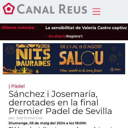
Últimes notícies:
La sensibilitat de Valeria Castro captiva el 
En directe
Registra't
|
Pàdel
Sánchez i Josemaría,
derrotades en la final
Premier Padel de Sevilla
per: Joel Gomis Cos
Diumenge, 05 de maig del 2024 a les 18:00h