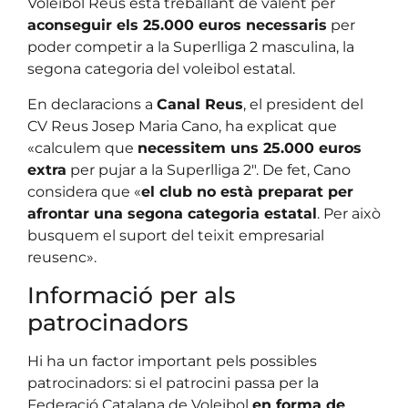
Voleibol Reus està treballant de valent per
aconseguir els 25.000 euros necessaris
per
poder competir a la Superlliga 2 masculina, la
segona categoria del voleibol estatal.
En declaracions a
Canal Reus
, el president del
CV Reus Josep Maria Cano, ha explicat que
«calculem que
necessitem uns 25.000 euros
extra
per pujar a la Superlliga 2″. De fet, Cano
considera que «
el club no està preparat per
afrontar una segona categoria estatal
. Per això
busquem el suport del teixit empresarial
reusenc».
Informació per als
patrocinadors
Hi ha un factor important pels possibles
patrocinadors: si el patrocini passa per la
Federació Catalana de Voleibol
en forma de