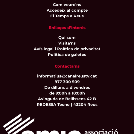
Com veure'ns
Accedeix al compte
El Temps a Reus
Enllaços d’interès
Qui som
Visita'ns
Avís legal i Política de privacitat
Política de galetes
Contacta’ns
informatius@canalreustv.cat
977 300 509
De dilluns a divendres
de 9:00h a 18:00h
Avinguda de Bellissens 42 B
REDESSA Tecno | 43204 Reus