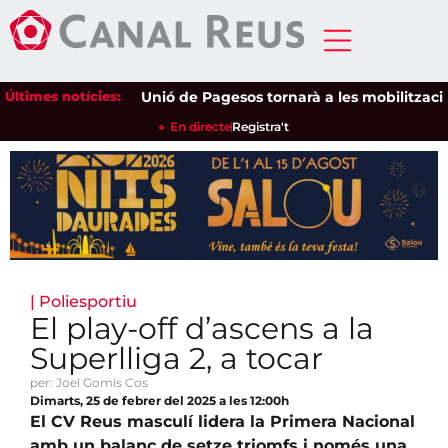
Últimes notícies:
Unió de Pagesos tornarà a les mobilitzacions p
En directe
Registra't
|
Poliesportiu
El play-off d’ascens a la
Superlliga 2, a tocar
per: Joel Gomis Cos
Dimarts, 25 de febrer del 2025 a les 12:00h
El CV Reus masculí lidera la Primera Nacional
amb un balanç de setze triomfs i només una