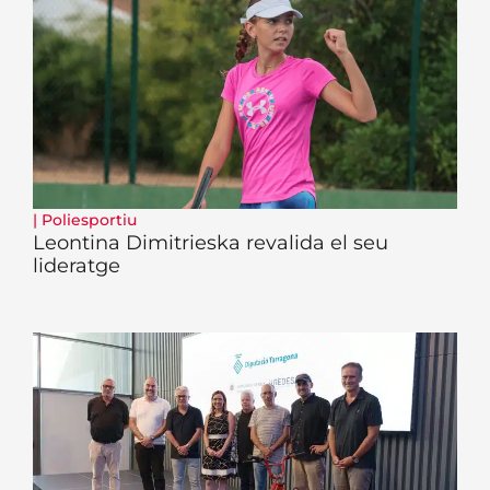
|
Poliesportiu
Leontina Dimitrieska revalida el seu
lideratge